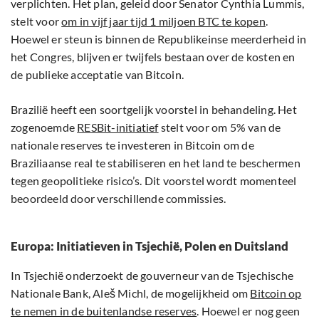
verplichten. Het plan, geleid door Senator Cynthia Lummis,
stelt voor
om in vijf jaar tijd 1 miljoen BTC te kopen
.
Hoewel er steun is binnen de Republikeinse meerderheid in
het Congres, blijven er twijfels bestaan over de kosten en
de publieke acceptatie van Bitcoin.
Brazilië heeft een soortgelijk voorstel in behandeling. Het
zogenoemde
RESBit-initiatief
stelt voor om 5% van de
nationale reserves te investeren in Bitcoin om de
Braziliaanse real te stabiliseren en het land te beschermen
tegen geopolitieke risico’s. Dit voorstel wordt momenteel
beoordeeld door verschillende commissies.
Europa: Initiatieven in Tsjechië, Polen en Duitsland
In Tsjechië onderzoekt de gouverneur van de Tsjechische
Nationale Bank, Aleš Michl, de mogelijkheid om
Bitcoin op
te nemen in de buitenlandse reserves
. Hoewel er nog geen