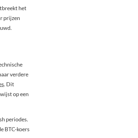
tbreekt het
r prijzen
ouwd.
technische
maar verdere
es
. Dit
wijst op een
ish periodes.
 de BTC-koers