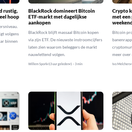
d rustig,
BlackRock domineert Bitcoin
Crypto k
veel hoop
ETF-markt met dagelijkse
met een 
aankopen
weekend
ersniveau.
BlackRock blijft massaal Bitcoin kopen
Bitcoin pro
igt volgens
via zijn ETF. De nieuwste instroomcijfers
banenrappo
lar binnen
laten zien waarom beleggers de markt
cryptomunt
nauwlettend volgen.
meer over 
Willem Spork
13 uur geleden
1 – 3 min
Ivo Melchers