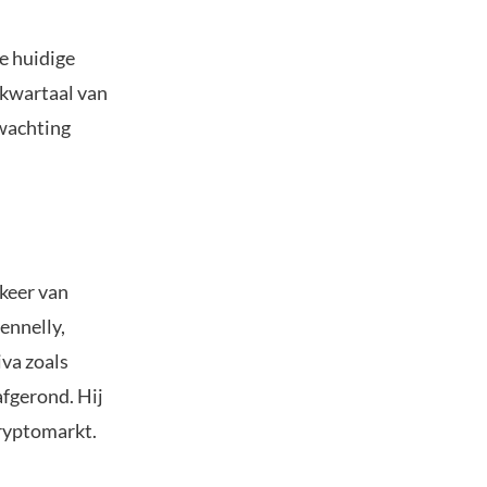
e huidige
 kwartaal van
rwachting
gkeer van
ennelly,
iva zoals
afgerond. Hij
ryptomarkt.