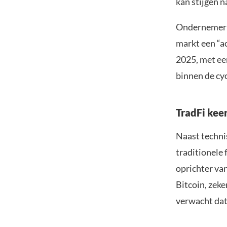
kan stijgen 
Ondernemer J
markt een “a
2025, met ee
binnen de cyc
TradFi keer
Naast technis
traditionele 
oprichter van
Bitcoin, zeke
verwacht dat