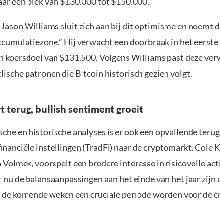
naar een piek van $130.000 tot $150.000.
ason Williams sluit zich aan bij dit optimisme en noemt d
ccumulatiezone.” Hij verwacht een doorbraak in het eerste
n koersdoel van $131.500. Volgens Williams past deze ve
lische patronen die Bitcoin historisch gezien volgt.
t terug, bullish sentiment groeit
che en historische analyses is er ook een opvallende teru
financiële instellingen (TradFi) naar de cryptomarkt. Cole K
 Volmex, voorspelt een bredere interesse in risicovolle act
r nu de balansaanpassingen aan het einde van het jaar zijn 
 de komende weken een cruciale periode worden voor de c