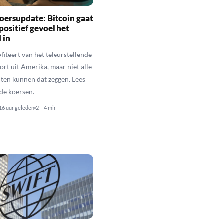
oersupdate: Bitcoin gaat
positief gevoel het
 in
fiteert van het teleurstellende
rt uit Amerika, maar niet alle
en kunnen dat zeggen. Lees
de koersen.
16 uur geleden
2 – 4 min