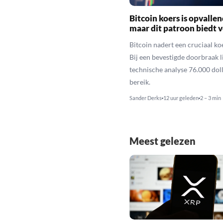
Bitcoin koers is opvallen
maar dit patroon biedt 
Bitcoin nadert een cruciaal ko
Bij een bevestigde doorbraak l
technische analyse 76.000 dol
bereik.
Sander Derks
12 uur geleden
2 – 3 min
Meest gelezen