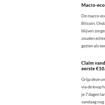
Macro-eco
De macro-eco
Bitcoin. Ond
blijven zorge
zouden echte
gezien als ee
Claim vand
eerste €10
Grijp deze u
via de knop h
je 7 dagen la
vandaag nog e