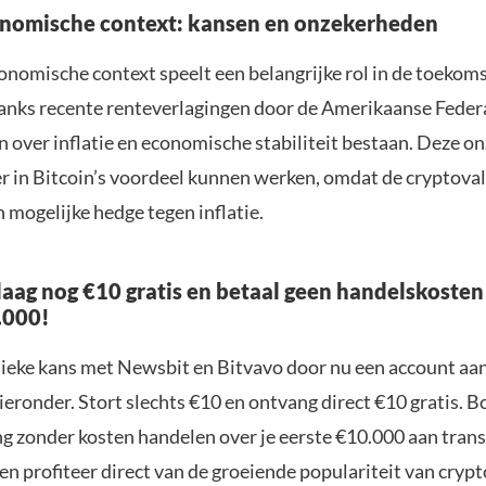
nomische context: kansen en onzekerheden
nomische context speelt een belangrijke rol in de toekom
anks recente renteverlagingen door de Amerikaanse Feder
n over inflatie en economische stabiliteit bestaan. Deze 
r in Bitcoin’s voordeel kunnen werken, omdat de cryptova
n mogelijke hedge tegen inflatie.
aag nog €10 gratis en betaal geen handelskosten
.000!
nieke kans met Newsbit en Bitvavo door nu een account aa
ieronder. Stort slechts €10 en ontvang direct €10 gratis. 
ng zonder kosten handelen over je eerste €10.000 aan trans
n profiteer direct van de groeiende populariteit van crypt