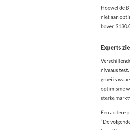
Hoewel de
B
niet aan opt
boven $130.0
Experts zi
Verschillend
niveaus test
groei is waar
optimisme w
sterke markt
Een andere p
“De volgende 