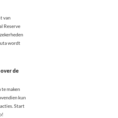
st van
al Reserve
onzekerheden
luta wordt
 over de
n te maken
Bovendien kun
acties. Start
o!