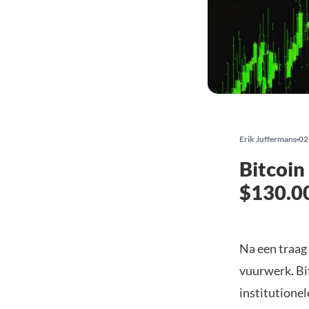
Erik Juffermans
02
Bitcoin
$130.0
Na een traag 
vuurwerk. Bi
institutionel