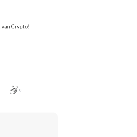
t van Crypto!
0