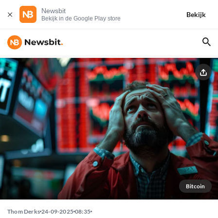
Newsbit
Bekijk
Bekijk in de Google Play store
Bitcoin
Thom Derks
24-09-2025
08:35