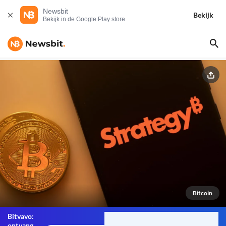
Newsbit
Bekijk
Bekijk in de Google Play store
Bitcoin
Bitvavo:
ontvang