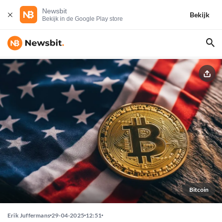
Newsbit
Bekijk
Bekijk in de Google Play store
Bitcoin
Erik Juffermans
29-04-2025
12:51