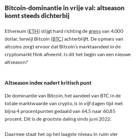
Bitcoin-dominantie in vrije val: altseason
komt steeds dichterbij
Ethereum (
ETH
) stijgt hard richting de
grens
van 4.000
dollar, terwijl Bitcoin (
BTC
) achterblijft. De opmars van
altcoins zorgt ervoor dat Bitcoin’s marktaandeel in de
cryptomarkt flink afneemt. Is dit het begin van een nieuwe
altseason?
Altseason index nadert kritisch punt
De dominantie van Bitcoin, het aandeel van BTC in de
totale marktwaarde van crypto, is in vijf dagen tijd met
bijna 4 procentpunten gedaald van 64,5 naar 60,85
procent. Dit is de grootste daling sinds juni 2022.
Daarmee staat het op het laagste niveau in ruim vier