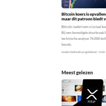
Bitcoin koers is opvallen
maar dit patroon biedt 
Bitcoin nadert een cruciaal ko
Bij een bevestigde doorbraak l
technische analyse 76.000 dol
bereik.
Sander Derks
18 uur geleden
2 – 3 min
Meest gelezen