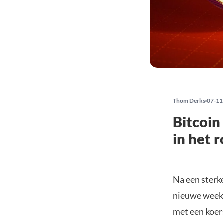
Thom Derks
07-11
Bitcoi
in het 
Na een sterk
nieuwe week i
met een koer