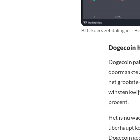
BTC koers zet daling in – B
Dogecoin h
Dogecoin pakt
doormaakte a
het grootste 
winsten kwijt
procent.
Het is nu wa
überhaupt ko
Dogecoin ged