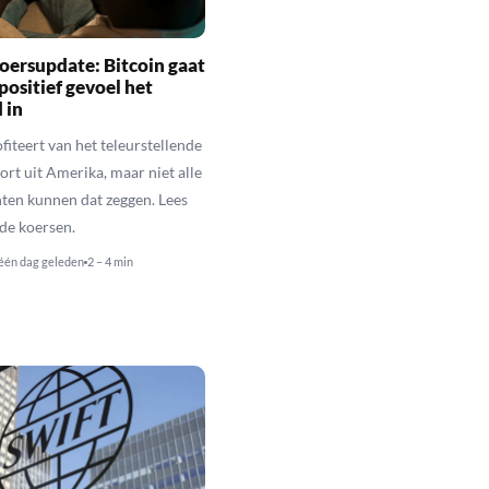
oersupdate: Bitcoin gaat
positief gevoel het
 in
fiteert van het teleurstellende
rt uit Amerika, maar niet alle
en kunnen dat zeggen. Lees
de koersen.
één dag geleden
2 – 4 min