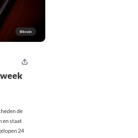
Bitcoin
e week
otheden de
n en staat
gelopen 24