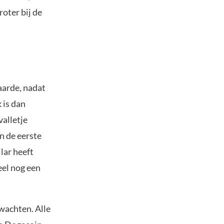
oter bij de
aarde, nadat
 is dan
valletje
In de eerste
lar heeft
el nog een
 wachten. Alle