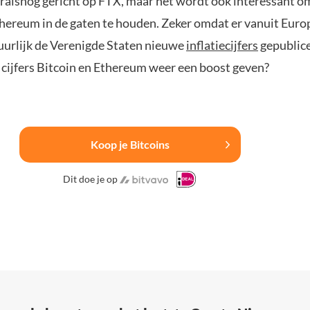
oralsnog gericht op FTX, maar het wordt ook interessant 
thereum in de gaten te houden. Zeker omdat er vanuit Euro
uurlijk de Verenigde Staten nieuwe
inflatiecijfers
gepublic
cijfers Bitcoin en Ethereum weer een boost geven?
Koop je Bitcoins
Dit doe je op