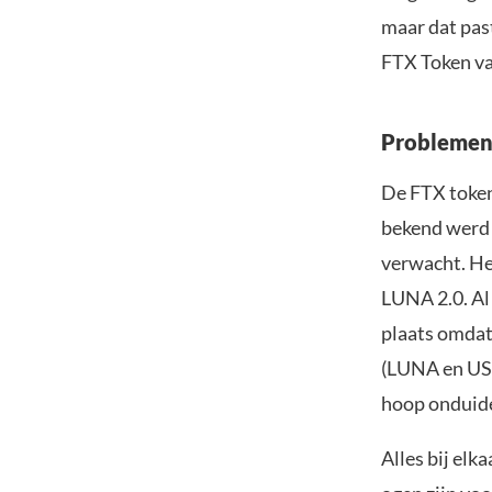
maar dat pas
FTX Token v
Problemen
De FTX token
bekend werd 
verwacht. Het
LUNA 2.0. Al 
plaats omdat
(LUNA en UST
hoop onduidel
Alles bij elk