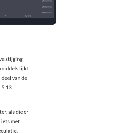
e stijging
middels lijkt
 deel van de
n 5,13
r, als die er
 iets met
culatie,