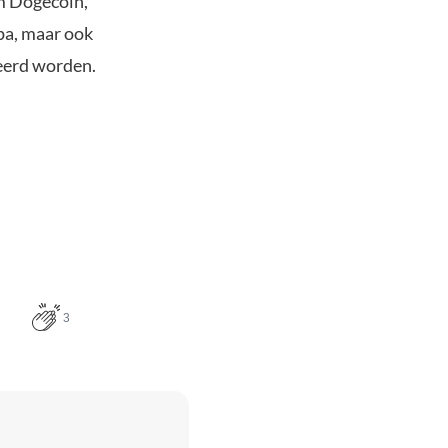
om Dogecoin,
pa, maar ook
eerd worden.
3