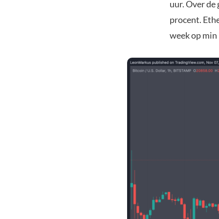
uur. Over de
procent. Eth
week op min 