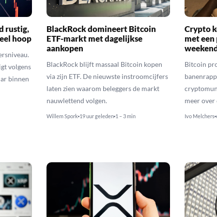
d rustig,
BlackRock domineert Bitcoin
Crypto k
veel hoop
ETF-markt met dagelijkse
met een 
aankopen
weekend
ersniveau.
BlackRock blijft massaal Bitcoin kopen
Bitcoin pro
igt volgens
via zijn ETF. De nieuwste instroomcijfers
banenrappo
lar binnen
laten zien waarom beleggers de markt
cryptomunt
nauwlettend volgen.
meer over 
Willem Spork
19 uur geleden
1 – 3 min
Ivo Melchers