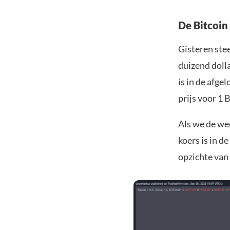
De Bitcoin
Gisteren ste
duizend dolla
is in de afge
prijs voor 1 
Als we de wee
koers is in d
opzichte van 