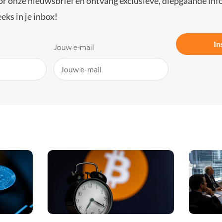
or onze nieuwsbrief en ontvang exclusieve, diepgaande inf
eks in je inbox!
In
Jouw e-mail