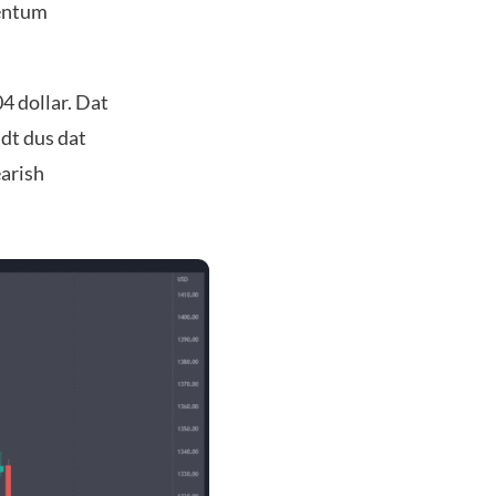
mentum
4 dollar. Dat
dt dus dat
earish