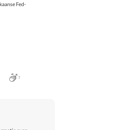
ikaanse Fed-
7