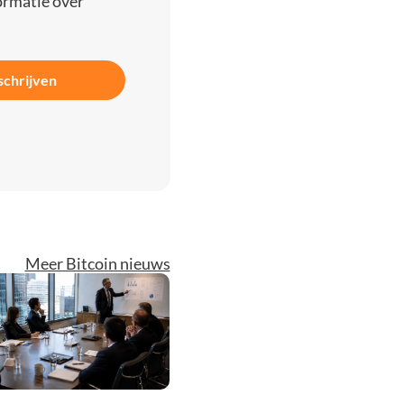
ormatie over
schrijven
Meer Bitcoin nieuws