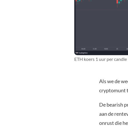
ETH koers 1 uur per candle
Als we de we
cryptomunt t
De bearish p
aan de rente
onrust die he