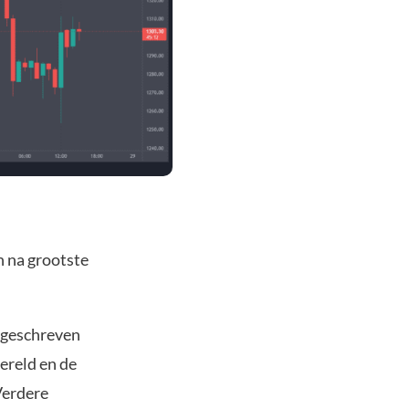
n na grootste
oegeschreven
ereld en de
Verdere