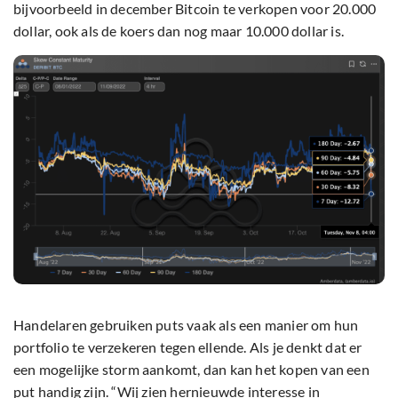
bijvoorbeeld in december Bitcoin te verkopen voor 20.000
dollar, ook als de koers dan nog maar 10.000 dollar is.
Handelaren gebruiken puts vaak als een manier om hun
portfolio te verzekeren tegen ellende. Als je denkt dat er
een mogelijke storm aankomt, dan kan het kopen van een
put handig zijn. “Wij zien hernieuwde interesse in