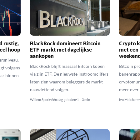
d rustig,
BlackRock domineert Bitcoin
Crypto k
veel hoop
ETF-markt met dagelijkse
met een 
aankopen
weekend
ersniveau.
BlackRock blijft massaal Bitcoin kopen
Bitcoin pro
igt volgens
via zijn ETF. De nieuwste instroomcijfers
banenrappo
lar binnen
laten zien waarom beleggers de markt
cryptomunt
nauwlettend volgen.
meer over 
Willem Spork
één dag geleden
1 – 3 min
Ivo Melchers