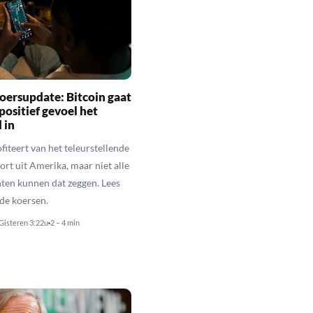
oersupdate: Bitcoin gaat
positief gevoel het
 in
fiteert van het teleurstellende
rt uit Amerika, maar niet alle
en kunnen dat zeggen. Lees
de koersen.
Gisteren 3:22u
2 – 4 min