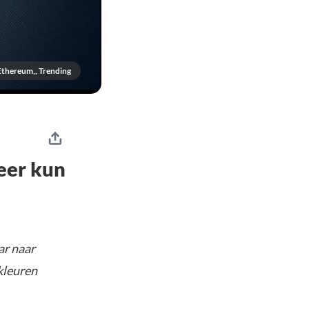
 Ethereum,, Trending
eer kun
ar naar
kleuren