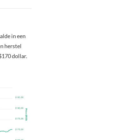
alde in een
n herstel
$170 dollar.