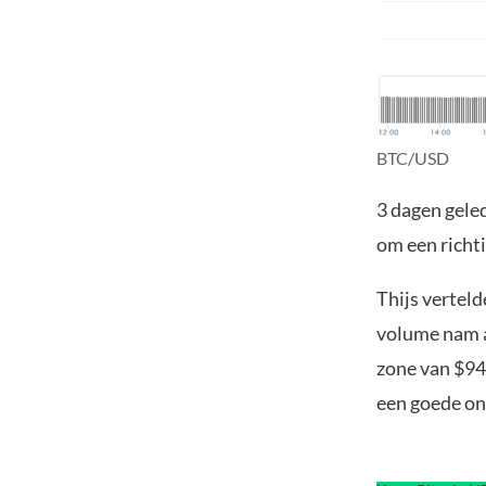
BTC/USD
3 dagen geled
om een richti
Thijs vertel
volume nam af
zone van $94
een goede on