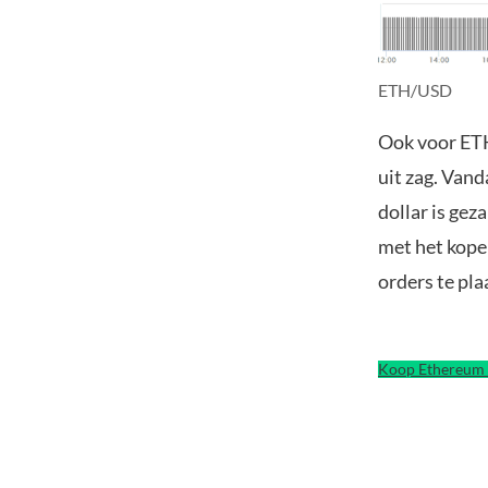
ETH/USD
Ook voor ETH 
uit zag. Van
dollar is gez
met het kope
orders te pla
Koop Ethereum 