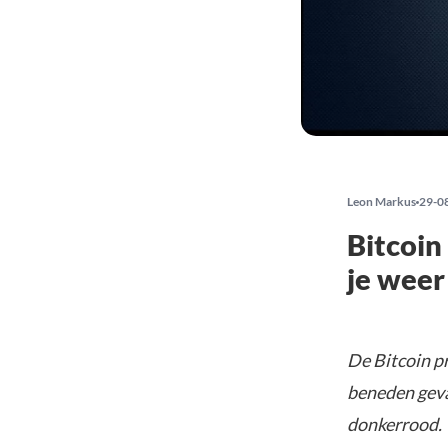
Leon Markus
29-0
Bitcoin
je wee
De Bitcoin pr
beneden geva
donkerrood.