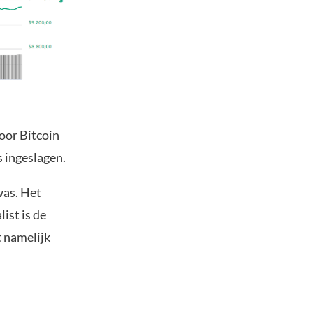
voor Bitcoin
s ingeslagen.
was. Het
ist is de
t namelijk