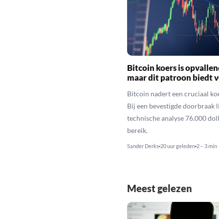
Bitcoin koers is opvallen
maar dit patroon biedt 
Bitcoin nadert een cruciaal ko
Bij een bevestigde doorbraak l
technische analyse 76.000 dol
bereik.
Sander Derks
20 uur geleden
2 – 3 min
Meest gelezen