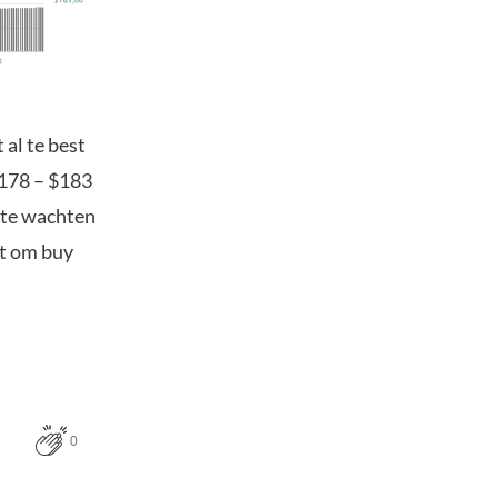
 al te best
$178 – $183
n te wachten
dt om buy
0