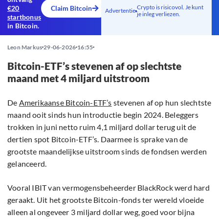
Crypto is risicovol. Je kunt
€20
Claim Bitcoin
Advertentie
je inleg verliezen.
startbonus
in Bitcoin.
Leon Markus
29-06-2026
16:55
Bitcoin-ETF’s stevenen af op slechtste
maand met 4 miljard uitstroom
De
Amerikaanse Bitcoin-ETF’s
stevenen af op hun slechtste
maand ooit sinds hun introductie begin 2024. Beleggers
trokken in juni netto ruim 4,1 miljard dollar terug uit de
dertien spot Bitcoin-ETF’s. Daarmee is sprake van de
grootste maandelijkse uitstroom sinds de fondsen werden
gelanceerd.
Vooral IBIT van vermogensbeheerder BlackRock werd hard
geraakt. Uit het grootste Bitcoin-fonds ter wereld vloeide
alleen al ongeveer 3 miljard dollar weg, goed voor bijna