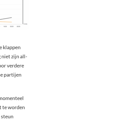
e klappen
iet zijn all-
voor verdere
e partijen
h momenteel
kt te worden
 steun