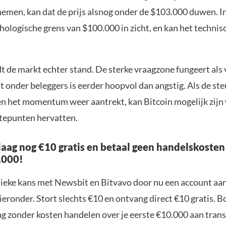
nemen, kan dat de prijs alsnog onder de $103.000 duwen. In
hologische grens van $100.000 in zicht, en kan het technis
t de markt echter stand. De sterke vraagzone fungeert als 
 onder beleggers is eerder hoopvol dan angstig. Als de st
n het momentum weer aantrekt, kan Bitcoin mogelijk zijn
tepunten hervatten.
aag nog €10 gratis en betaal geen handelskosten
.000!
nieke kans met Newsbit en Bitvavo door nu een account aa
ieronder. Stort slechts €10 en ontvang direct €10 gratis. 
ng zonder kosten handelen over je eerste €10.000 aan trans