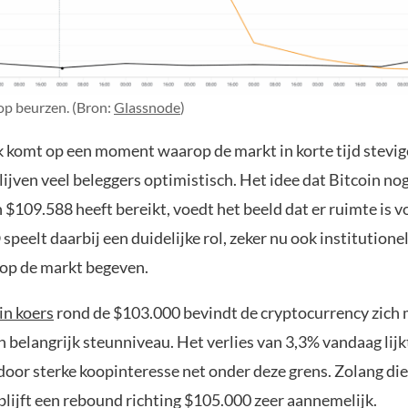
op beurzen. (Bron:
Glassnode
)
 komt op een moment waarop de markt in korte tijd stevig
lijven veel beleggers optimistisch. Het idee dat Bitcoin nog n
 $109.588 heeft bereikt, voedt het beeld dat er ruimte is 
peelt daarbij een duidelijke rol, zeker nu ook institutionel
 op de markt begeven.
in koers
rond de $103.000 bevindt de cryptocurrency zic
 belangrijk steunniveau. Het verlies van 3,3% vandaag lij
oor sterke koopinteresse net onder deze grens. Zolang die
blijft een rebound richting $105.000 zeer aannemelijk.