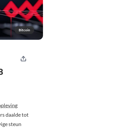
Bitcoin
8
opleving
rs daalde tot
vige steun