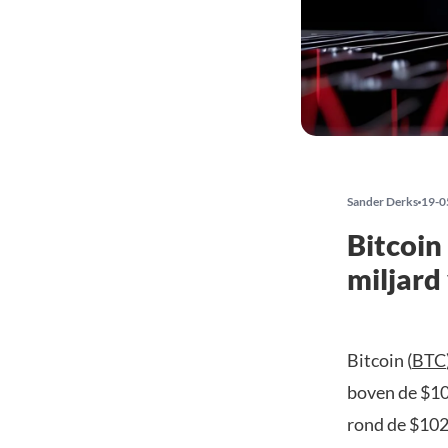
Sander Derks
19-0
Bitcoin
miljard
Bitcoin (
BTC
boven de $107
rond de $102.