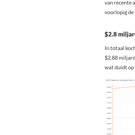
van recente 
voorlopig de
$2.8 milja
In totaal ko
$2.88 miljard
wat duidt op