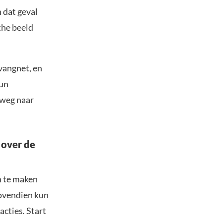
 dat geval
che beeld
vangnet, en
eun
 weg naar
 over de
n te maken
Bovendien kun
acties. Start