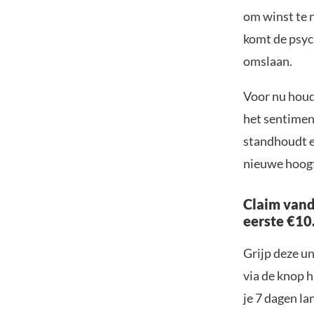
om winst te 
komt de psyc
omslaan.
Voor nu houd
het sentiment
standhoudt e
nieuwe hoog
Claim vand
eerste €10
Grijp deze u
via de knop h
je 7 dagen la