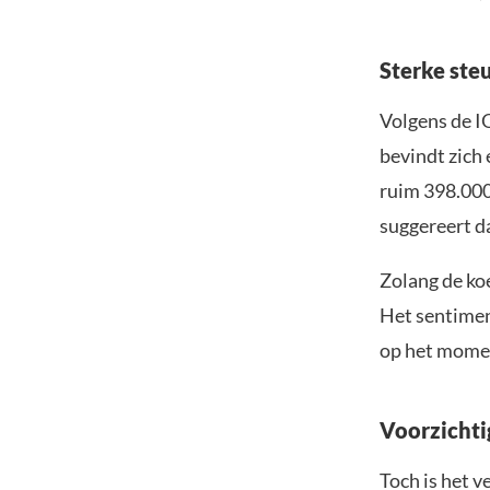
Sterke ste
Volgens de I
bevindt zich 
ruim 398.000
suggereert d
Zolang de koe
Het sentiment
op het mome
Voorzichti
Toch is het 