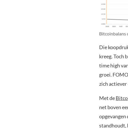
Bitcoinbalans 
Die koopdruk
kreeg. Toch b
time high van
groei. FOMO s
zich actiever
Met de
Bitco
net boven een
opgevangen d
standhoudt, 