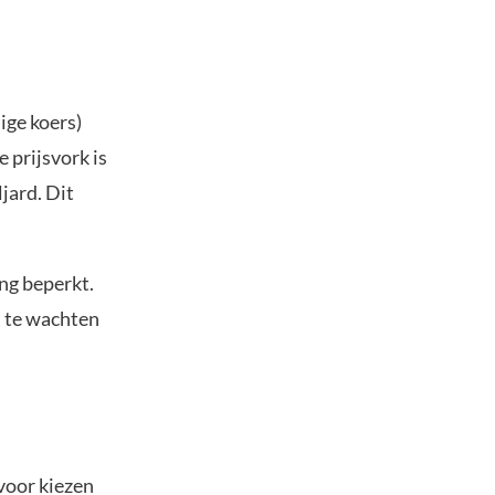
ige koers)
 prijsvork is
jard. Dit
ing beperkt.
n te wachten
voor kiezen