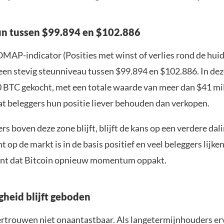
un tussen $99.894 en $102.886
OMAP-indicator (Posities met winst of verlies rond de huid
een stevig steunniveau tussen $99.894 en $102.886. In deze
 BTC gekocht, met een totale waarde van meer dan $41 mil
at beleggers hun positie liever behouden dan verkopen.
rs boven deze zone blijft, blijft de kans op een verdere dal
 op de markt is in de basis positief en veel beleggers lijke
nt dat Bitcoin opnieuw momentum oppakt.
gheid blijft geboden
vertrouwen niet onaantastbaar. Als langetermijnhouders er