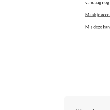
vandaag nog e
Maak je accou
Mis deze kans