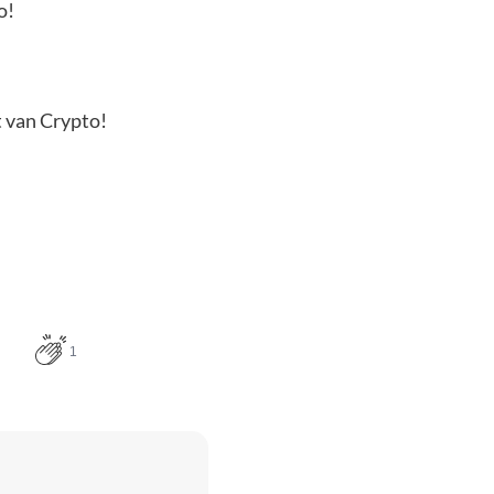
o!
t van Crypto!
1