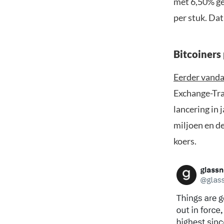
met 6,50% ge
per stuk. Dat
Bitcoiners
Eerder vand
Exchange-Tra
lancering in
miljoen en d
koers.