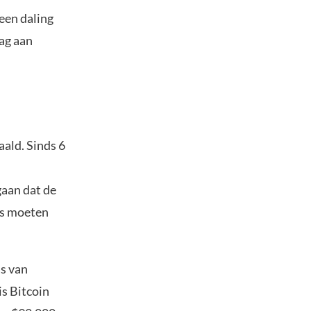
 een daling
lag aan
aald. Sinds 6
gaan dat de
ls moeten
as van
is Bitcoin