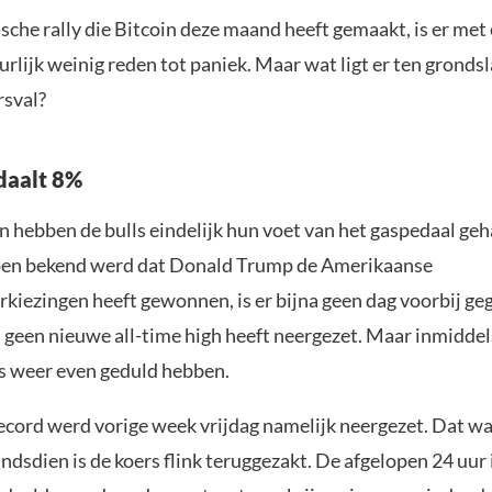
sche rally die Bitcoin deze maand heeft gemaakt, is er met
urlijk weinig reden tot paniek. Maar wat ligt er ten gronds
rsval?
daalt 8%
 hebben de bulls eindelijk hun voet van het gaspedaal geh
oen bekend werd dat Donald Trump de Amerikaanse
rkiezingen heeft gewonnen, is er bijna geen dag voorbij ge
s geen nieuwe all-time high heeft neergezet. Maar inmidde
s weer even geduld hebben.
record werd vorige week vrijdag namelijk neergezet. Dat w
ndsdien is de koers flink teruggezakt. De afgelopen 24 uur 