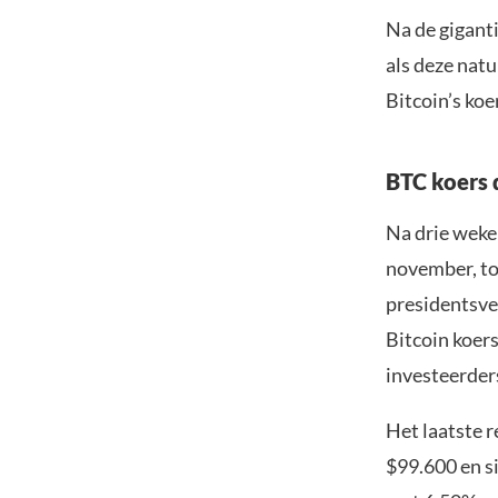
Na de giganti
als deze natu
Bitcoin’s koe
BTC koers 
Na drie weken
november, t
presidentsve
Bitcoin koer
investeerder
Het laatste 
$99.600 en si