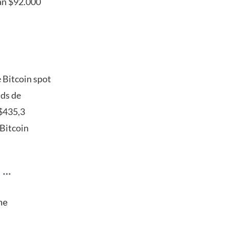
an $92.000
 Bitcoin spot
nds de
 $435,3
 Bitcoin