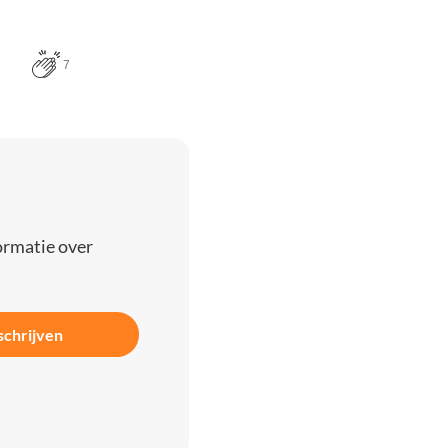
7
ormatie over
schrijven