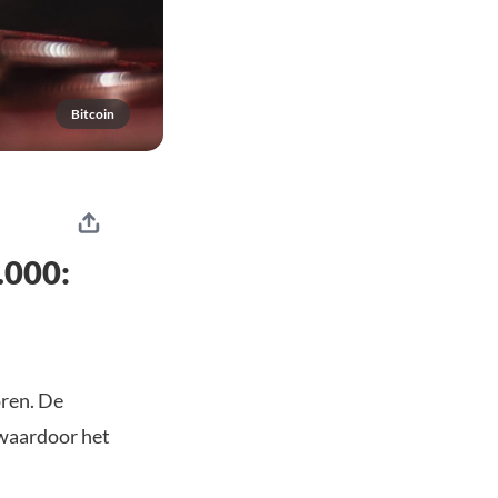
Bitcoin
.000:
oren. De
 waardoor het