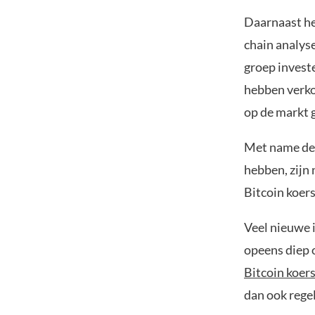
Daarnaast he
chain analys
groep investe
hebben verkoc
op de markt
Met name de 
hebben, zijn 
Bitcoin koer
Veel nieuwe i
opeens diep o
Bitcoin koer
dan ook rege