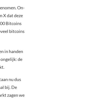
 genomen. On-
m X dat deze
000 Bitcoins
oveel bitcoins
en in handen
 ongelijk: de
kt.
staan nu dus
l bij. De
markt zagen we