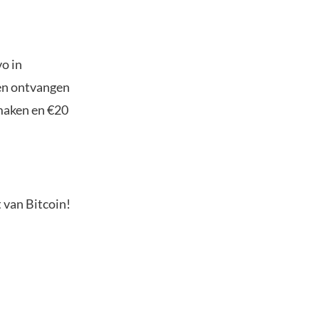
o in
ten ontvangen
maken en €20
 van Bitcoin!