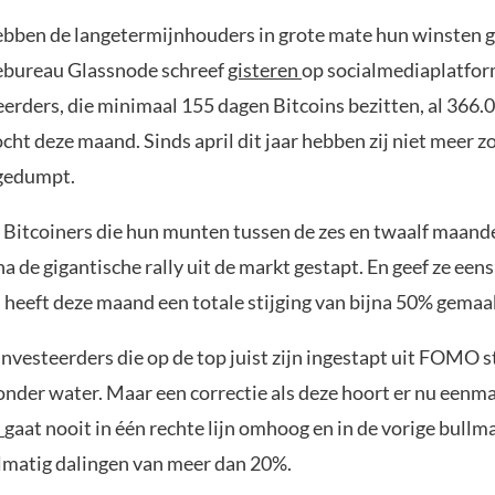
bben de langetermijnhouders in grote mate hun winsten
ebureau Glassnode schreef
gisteren
op socialmediaplatfor
erders, die minimaal 155 dagen Bitcoins bezitten, al 366.
ht deze maand. Sinds april dit jaar hebben zij niet meer z
 gedumpt.
Bitcoiners die hun munten tussen de zes en twaalf maand
na de gigantische rally uit de markt gestapt. En geef ze eens
s heeft deze maand een totale stijging van bijna 50% gemaa
nvesteerders die op de top juist zijn ingestapt uit FOMO 
nder water. Maar een correctie als deze hoort er nu eenmaa
s
gaat nooit in één rechte lijn omhoog en in de vorige bull
lmatig dalingen van meer dan 20%.