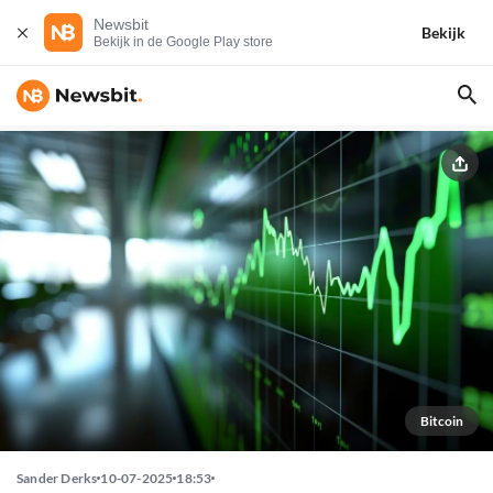
Newsbit
Bekijk
Bekijk in de Google Play store
Bitcoin
Sander Derks
10-07-2025
18:53