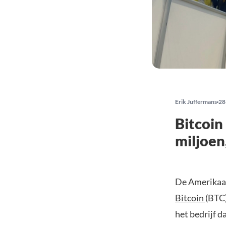
Erik Juffermans
28
Bitcoin
miljoen
De Amerikaan
Bitcoin
(BTC)
het bedrijf d