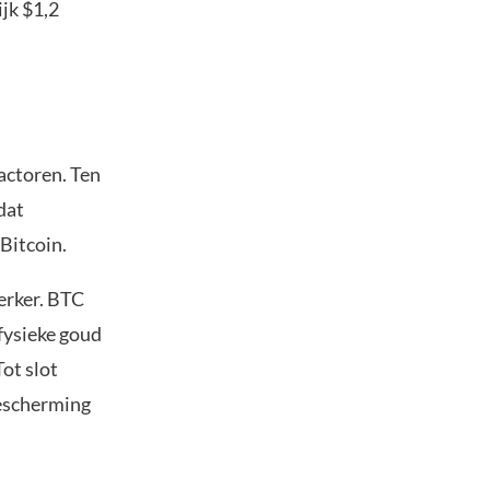
jk $1,2
factoren. Ten
dat
Bitcoin.
terker. BTC
 fysieke goud
ot slot
bescherming