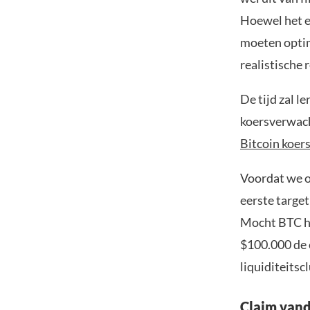
Hoewel het e
moeten optim
realistische
De tijd zal l
koersverwacht
Bitcoin koer
Voordat we o
eerste target
Mocht BTC h
$100.000 de 
liquiditeitsc
Claim vand