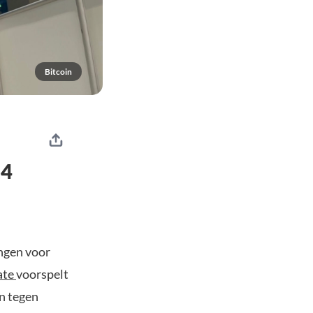
Bitcoin
,4
ngen voor
ate
voorspelt
en tegen