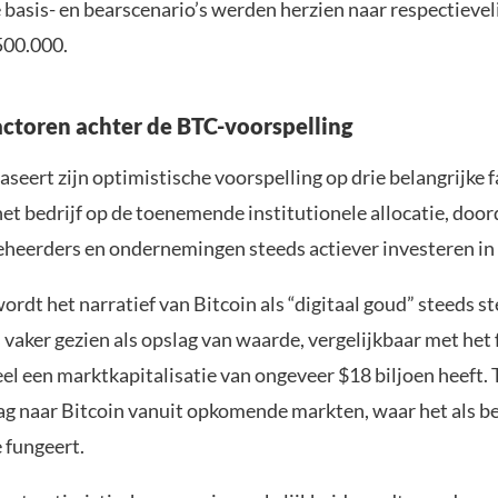
basis- en bearscenario’s werden herzien naar respectieveli
500.000.
actoren achter de BTC-voorspelling
seert zijn optimistische voorspelling op drie belangrijke 
het bedrijf op de toenemende institutionele allocatie, door
eerders en ondernemingen steeds actiever investeren in 
rdt het narratief van Bitcoin als “digitaal goud” steeds s
vaker gezien als opslag van waarde, vergelijkbaar met het
l een marktkapitalisatie van ongeveer $18 biljoen heeft. T
aag naar Bitcoin vanuit opkomende markten, waar het als 
e fungeert.