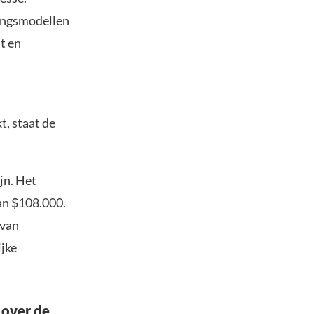
ringsmodellen
t en
t, staat de
jn. Het
van $108.000.
 van
ijke
 over de