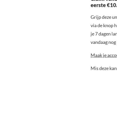
eerste €10
Grijp deze u
via de knop h
je 7 dagen la
vandaag nog e
Maak je accou
Mis deze kans