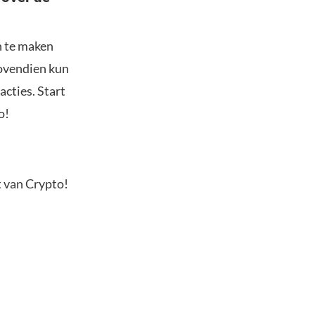
n te maken
Bovendien kun
acties. Start
o!
t van Crypto!