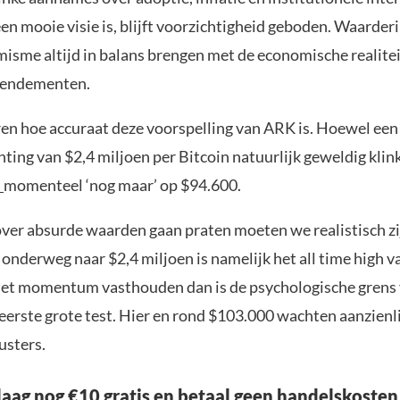
en mooie visie is, blijft voorzichtigheid geboden. Waarde
isme altijd in balans brengen met de economische realitei
 rendementen.
eren hoe accuraat deze voorspelling van ARK is. Hoewel een
ing van $2,4 miljoen per Bitcoin natuurlijk geweldig klink
s
momenteel ‘nog maar’ op $94.600.
ver absurde waarden gaan praten moeten we realistisch zi
 onderweg naar $2,4 miljoen is namelijk het all time high 
et momentum vasthouden dan is de psychologische grens
eerste grote test. Hier en rond $103.000 wachten aanzienl
lusters.
aag nog €10 gratis en betaal geen handelskosten