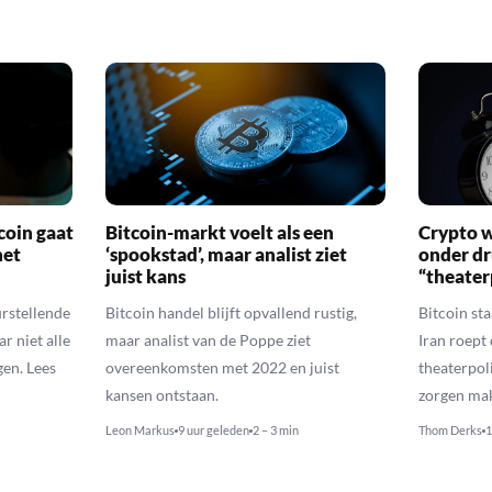
coin gaat
Bitcoin-markt voelt als een
Crypto w
het
‘spookstad’, maar analist ziet
onder d
juist kans
“theater
urstellende
Bitcoin handel blijft opvallend rustig,
Bitcoin st
r niet alle
maar analist van de Poppe ziet
Iran roept
en. Lees
overeenkomsten met 2022 en juist
theaterpol
kansen ontstaan.
zorgen ma
Leon Markus
9 uur geleden
2 – 3 min
Thom Derks
1