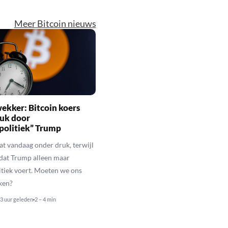
Meer Bitcoin nieuws
ekker: Bitcoin koers
ruk door
politiek” Trump
aat vandaag onder druk, terwijl
 dat Trump alleen maar
itiek voert. Moeten we ons
ken?
3 uur geleden
2 – 4 min