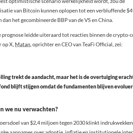
est optimistische scenario werkelijkheid wordt, zou de
isatie van Bitcoin kunnen oplopen tot een verbluffende $49
jn dan het gecombineerde BBP van de VS en China.
prognose leidde uiteraard tot reacties binnen de crypto
r op X,
Matan
, oprichter en CEO van TeaFi Official, zei:
ling trekt de aandacht, maar het is de overtuiging erachte
afond blijft stijgen omdat de fundamenten blijven evoluer
n we nu verwachten?
koersdoel van $2,4 miljoen tegen 2030 klinkt indrukwekken
linke aannames over adoptie, inflatie en institutionele inte