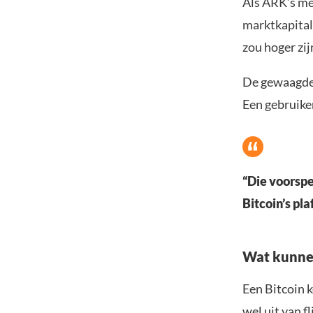
Als ARK’s me
marktkapital
zou hoger zi
De gewaagde 
Een gebruike
“Die voorspel
Bitcoin’s pl
Wat kunne
Een Bitcoin 
wel uit van f