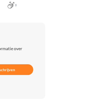
0
ormatie over
schrijven