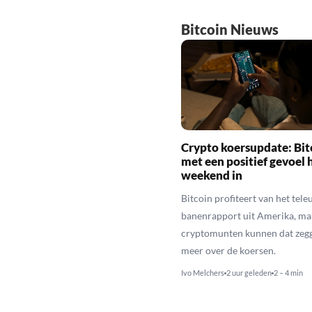
Bitcoin Nieuws
Crypto koersupdate: Bit
met een positief gevoel 
weekend in
Bitcoin profiteert van het tele
banenrapport uit Amerika, maa
cryptomunten kunnen dat zegg
meer over de koersen.
Ivo Melchers
2 uur geleden
2 – 4 min