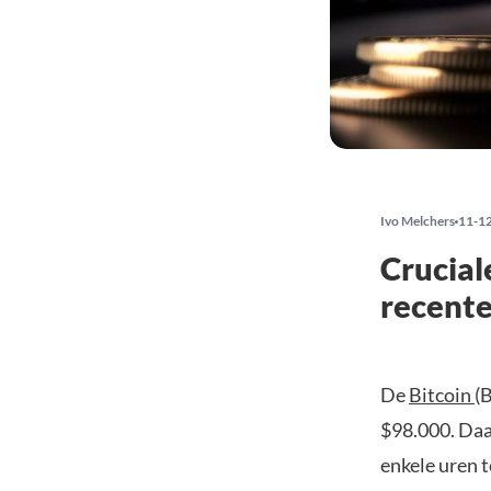
Ivo Melchers
11-1
Crucial
recente
De
Bitcoin
(
$98.000. Daa
enkele uren t