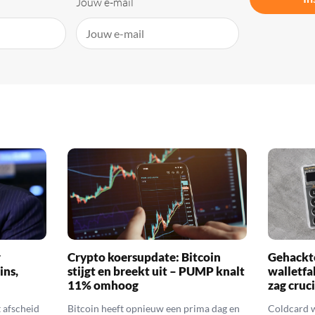
Jouw e-mail
r
Crypto koersupdate: Bitcoin
Gehackte
ins,
stijgt en breekt uit – PUMP knalt
walletfa
11% omhoog
zag cruci
afscheid
Bitcoin heeft opnieuw een prima dag en
Coldcard 