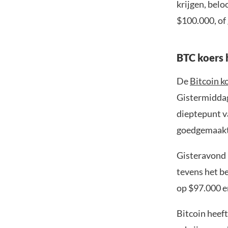
krijgen, bel
$100.000, of
BTC koers 
De
Bitcoin k
Gistermiddag 
dieptepunt v
goedgemaakt
Gisteravond 
tevens het b
op $97.000 e
Bitcoin heef