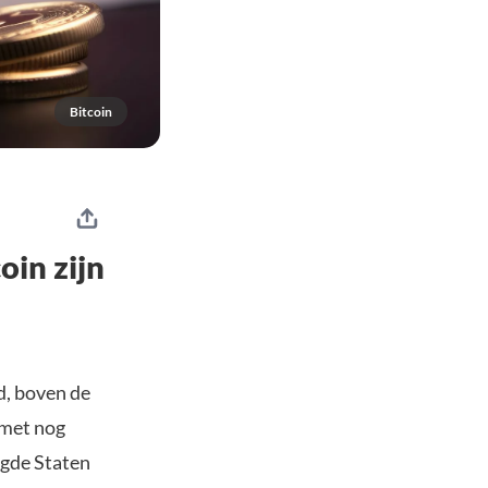
Bitcoin
oin zijn
d, boven de
 met nog
igde Staten