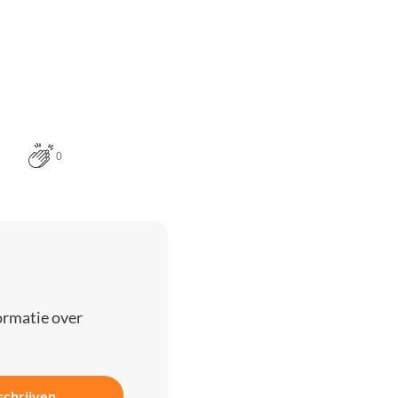
0
ormatie over
schrijven