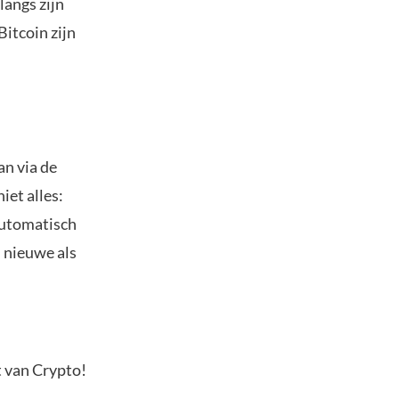
langs zijn
Bitcoin zijn
an via de
iet alles:
automatisch
l nieuwe als
t van Crypto!