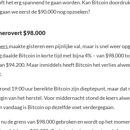
ooft het erg spannend te gaan worden. Kan Bitcoin doordru
 gaan we eerst de $90.000 nog opzoeken?
herovert $98.000
oers
maakte gisteren een pijnlijke val, maar is snel weer op
daalde Bitcoin in korte tijd met bijna 4% – van $98.000 to
an $94.200. Maar inmiddels heeft Bitcoin het verlies alwe
.
rond 19:00 uur bereikte Bitcoin zijn dieptepunt, maar dat
egin van het herstel. Voor middernacht stond de koers alw
n vandaag is Bitcoin op dezelfde voet verdergegaan.
t nu de grens van $98.000 gebroken en wordt op het mome