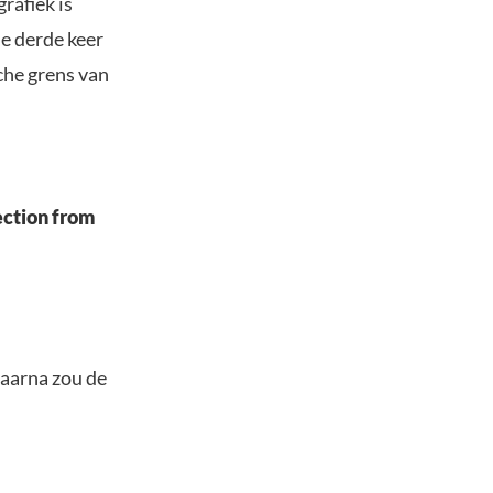
rafiek is
de derde keer
che grens van
jection from
Daarna zou de