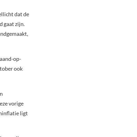
llicht dat de
gaat zijn.
kendgemaakt,
Maand-op-
ktober ook
en
deze vorige
nflatie ligt