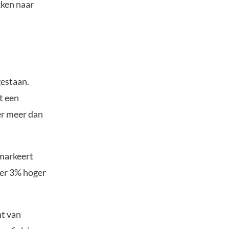
kken naar
gestaan.
t een
er meer dan
 markeert
eer 3% hoger
nt van