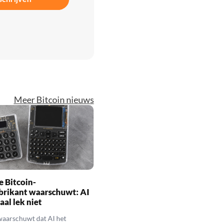
Meer Bitcoin nieuws
 Bitcoin-
brikant waarschuwt: AI
aal lek niet
waarschuwt dat AI het