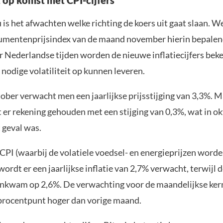
t op komst met CPI-cijfers
is het afwachten welke richting de koers uit gaat slaan. We
mentenprijsindex van de maand november hierin bepalend 
 Nederlandse tijden worden de nieuwe inflatiecijfers be
 nodige volatiliteit op kunnen leveren.
tober verwacht men een jaarlijkse prijsstijging van 3,3%. 
er rekening gehouden met een stijging van 0,3%, wat in o
 geval was.
CPI (waarbij de volatiele voedsel- en energieprijzen word
wordt er een jaarlijkse inflatie van 2,7% verwacht, terwijl 
kwam op 2,6%. De verwachting voor de maandelijkse kerni
 procentpunt hoger dan vorige maand.