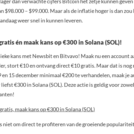
lager dan verwachte cijfers Bitcoin het zetje kunnen geven 
 $98.000 – $99.000. Maar als de inflatie hoger is dan zou 
vandaag weer snel in kunnen leveren.
gratis én maak kans op €300 in Solana (SOL)!
nieke kans met Newsbit en Bitvavo! Maak nu een account a
r, stort €10 en ontvang direct €10 gratis. Maar dat is nog n
9 en 15 december minimaal €200 te verhandelen, maak je 
liefst €300 in Solana (SOL). Deze actie is geldig voor zowe
anten!
gratis, maak kans op €300 in Solana (SOL)
 niet om direct te profiteren van de groeiende popularitei