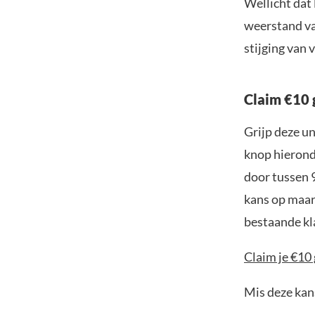
Wellicht dat 
weerstand van
stijging van 
Claim €10 
Grijp deze u
knop hieronde
door tussen 
kans op maar 
bestaande kl
Claim je €10 
Mis deze kans