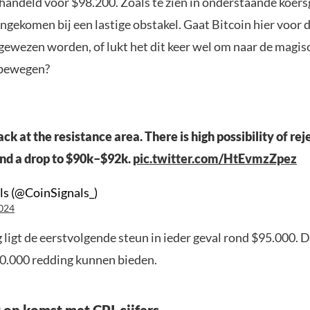
handeld voor $98.200. Zoals te zien in onderstaande koersg
ngekomen bij een lastige obstakel. Gaat Bitcoin hier voor 
gewezen worden, of lukt het dit keer wel om naar de magis
 bewegen?
ack at the resistance area. There is high possibility of re
nd a drop to $90k–$92k.
pic.twitter.com/HtEvmzZpez
ls (@CoinSignals_)
024
g ligt de eerstvolgende steun in ieder geval rond $95.000. 
0.000 redding kunnen bieden.