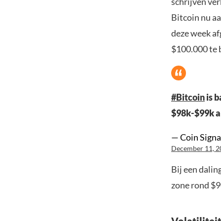
schrijven ver
Bitcoin nu aa
deze week af
$100.000 te
#Bitcoin
is b
$98k-$99k a
— Coin Signa
December 11, 2
Bij een dalin
zone rond $9