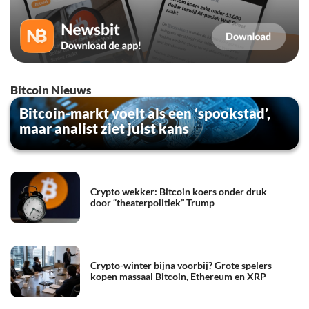
Bitcoin Nieuws
Bitcoin-markt voelt als een ‘spookstad’,
maar analist ziet juist kans
Crypto wekker: Bitcoin koers onder druk
door “theaterpolitiek” Trump
Crypto-winter bijna voorbij? Grote spelers
kopen massaal Bitcoin, Ethereum en XRP