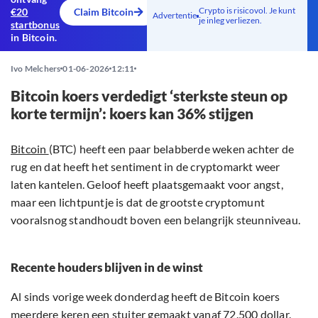
Crypto is risicovol. Je kunt
€20
Claim Bitcoin
Advertentie
je inleg verliezen.
startbonus
in Bitcoin.
Ivo Melchers
01-06-2026
12:11
Bitcoin koers verdedigt ‘sterkste steun op
korte termijn’: koers kan 36% stijgen
Bitcoin
(BTC) heeft een paar belabberde weken achter de
rug en dat heeft het sentiment in de cryptomarkt weer
laten kantelen. Geloof heeft plaatsgemaakt voor angst,
maar een lichtpuntje is dat de grootste cryptomunt
vooralsnog standhoudt boven een belangrijk steunniveau.
Recente houders blijven in de winst
Al sinds vorige week donderdag heeft de Bitcoin koers
meerdere keren een stuiter gemaakt vanaf 72.500 dollar.