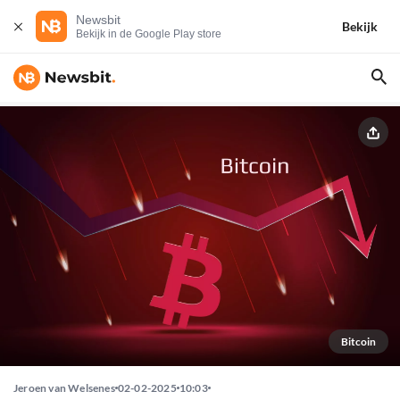
Newsbit
Bekijk
Bekijk in de Google Play store
Bitcoin
Jeroen van Welsenes
02-02-2025
10:03