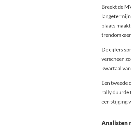
Breekt de MV
langetermijn
plaats maakt
trendomkeer-s
De cijfers s
verscheen zo
kwartaal van
Een tweede c
rally duurde 
een stijging 
Analisten 