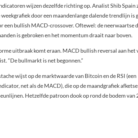
dicatoren wijzen dezelfde richting op. Analist Shib Spain z
e weekgrafiek door een maandenlange dalende trendlijn is 
r een bullish MACD-crossover. Oftewel: de neerwaartse d
anden is gebroken en het momentum draait naar boven.
norme uitbraak komt eraan. MACD bullish reversal aan het
ist. “De bullmarkt is net begonnen.”
tache wijst op de marktwaarde van Bitcoin en de RSI (een
cator, net als de MACD), die op de maandgrafiek afketse
teunlijnen. Hetzelfde patroon dook op rond de bodem van 