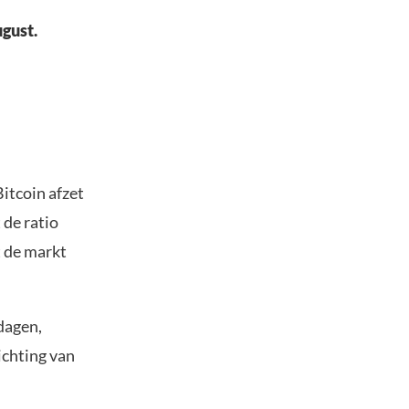
ugust.
itcoin afzet
 de ratio
t de markt
dagen,
ichting van