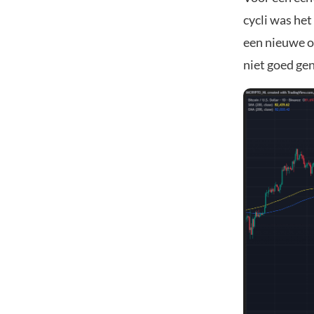
cycli was he
een nieuwe op
niet goed ge