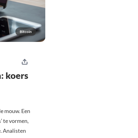
Bitcoin
n: koers
 de mouw. Een
’ te vormen,
e. Analisten