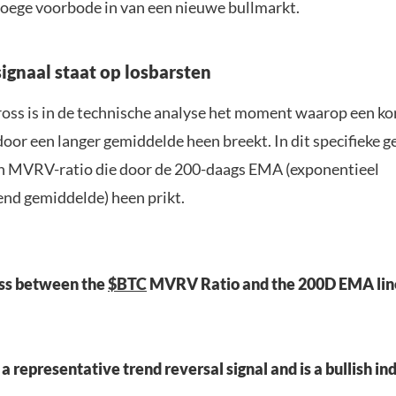
vroege voorbode in van een nieuwe bullmarkt.
ignaal staat op losbarsten
ross is in de technische analyse het moment waarop een kor
oor een langer gemiddelde heen breekt. In dit specifieke g
n MVRV-ratio die door de 200-daags EMA (exponentieel
end gemiddelde) heen prikt.
oss between the
$BTC
MVRV Ratio and the 200D EMA line
s a representative trend reversal signal and is a bullish in