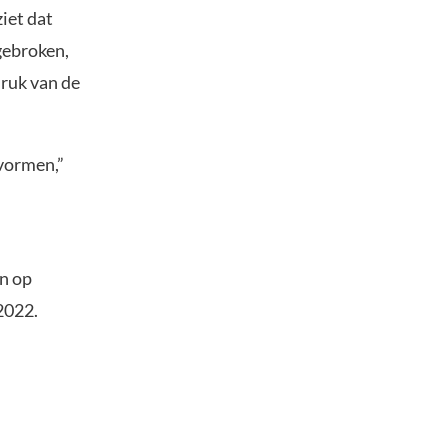
iet dat
gebroken,
ruk van de
 vormen,”
n op
2022.