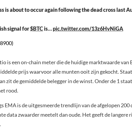
s is about to occur again following the dead cross last A
ish signal for
$BTC
is…
pic.twitter.com/13z6HvNiGA
8900)
o is een on-chain meter die de huidige marktwaarde van B
ddelde prijs waarvoor alle munten ooit zijn gekocht. Staat
an zit de gemiddelde belegger in de winst. Onder de 1 staa
het rood.
s EMA is de uitgesmeerde trendlijn van de afgelopen 200 
nte data zwaarder meetelt dan oude. Het geeft de langere r
.