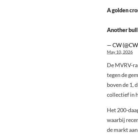
A golden cros
Another bull
— CW (@CW
May 10, 2026
De MVRV-rati
tegen de gemi
boven de 1, d
collectief in 
Het 200-daag
waarbij rece
de markt aan