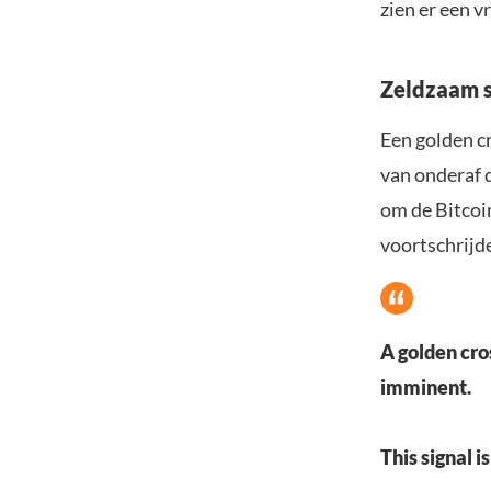
zien er een 
Zeldzaam s
Een golden c
van onderaf d
om de Bitcoi
voortschrijd
A golden cr
imminent.
This signal i