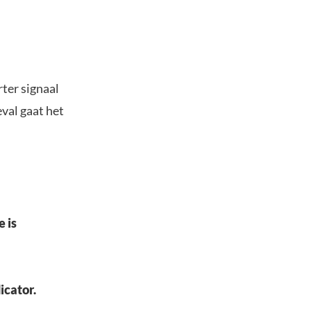
ter signaal
eval gaat het
 is
dicator.