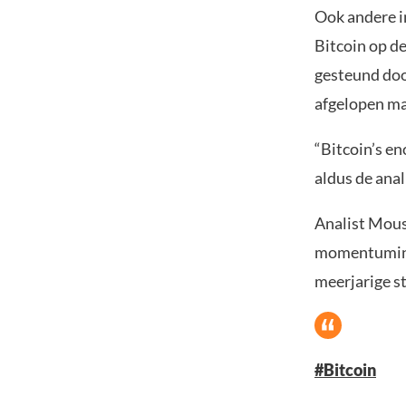
Ook andere in
Bitcoin op d
gesteund doo
afgelopen ma
“Bitcoin’s e
aldus de anal
Analist Mous
momentumindi
meerjarige s
#Bitcoin