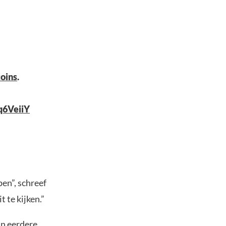
oins
.
Xq6VeiiY
en”, schreef
t te kijken.”
In eerdere