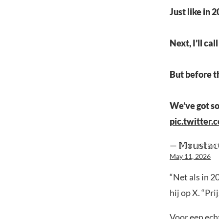
Just like in 
Next, I’ll cal
But before t
We’ve got so
pic.twitte
— 𝕄𝕠𝕦𝕤𝕥
May 11, 2026
“Net als in 
hij op X. “Pr
Voor een ech