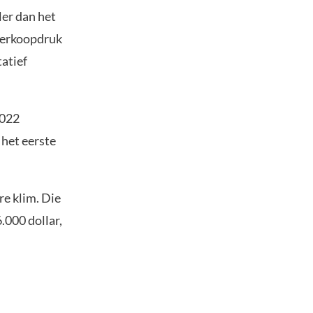
ler dan het
verkoopdruk
atief
2022
 het eerste
e klim. Die
.000 dollar,