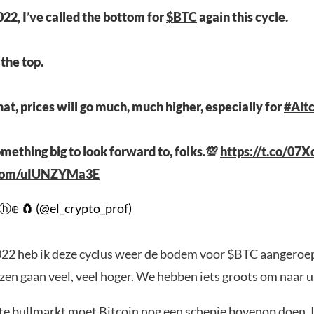
2022, I’ve called the bottom for
$BTC
again this cycle.
l the top.
hat, prices will go much, much higher, especially for
#Altc
mething big to look forward to, folks.💯
https://t.co/07
r.com/uIUNZYMa3E
𝕔ⓗ𝕖 🧲 (@el_crypto_prof)
2022 heb ik deze cyclus weer de bodem voor $BTC aangeroep
ijzen gaan veel, veel hoger. We hebben iets groots om naar ui
te bullmarkt moet Bitcoin nog een schepje bovenop doen. 