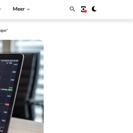
Meer
oger’