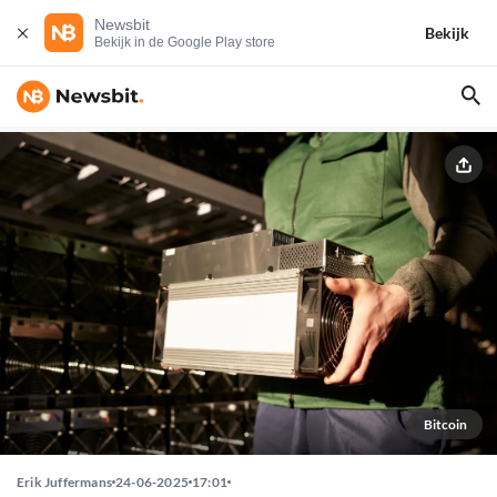
Newsbit
Bekijk
Bekijk in de Google Play store
Bitcoin
Erik Juffermans
24-06-2025
17:01