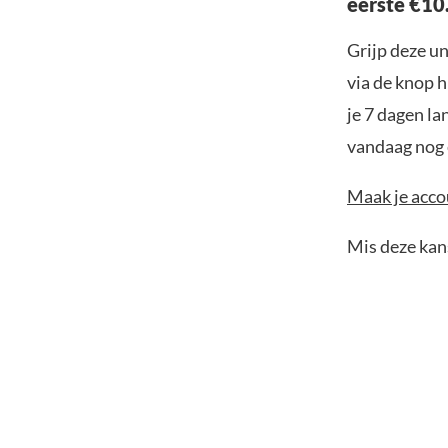
eerste €10
Grijp deze u
via de knop h
je 7 dagen la
vandaag nog e
Maak je accou
Mis deze kans