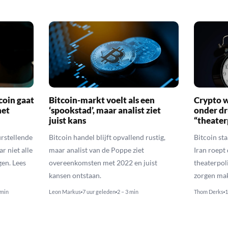
coin gaat
Bitcoin-markt voelt als een
Crypto w
het
‘spookstad’, maar analist ziet
onder d
juist kans
“theater
urstellende
Bitcoin handel blijft opvallend rustig,
Bitcoin st
r niet alle
maar analist van de Poppe ziet
Iran roept
en. Lees
overeenkomsten met 2022 en juist
theaterpol
kansen ontstaan.
zorgen ma
 min
Leon Markus
7 uur geleden
2 – 3 min
Thom Derks
1