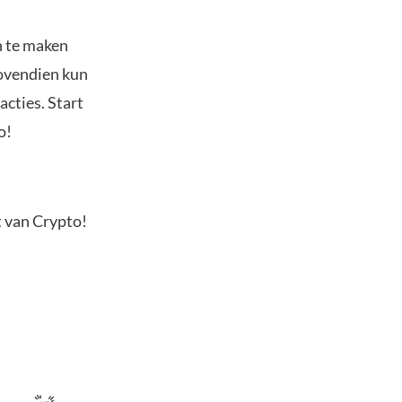
n te maken
Bovendien kun
acties. Start
o!
t van Crypto!