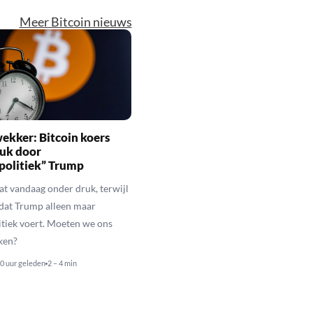
Meer Bitcoin nieuws
ekker: Bitcoin koers
ruk door
politiek” Trump
aat vandaag onder druk, terwijl
 dat Trump alleen maar
itiek voert. Moeten we ons
ken?
0 uur geleden
2 – 4 min