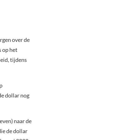
rgen over de
s op het
id, tijdens
op
e dollar nog
even) naar de
ie de dollar