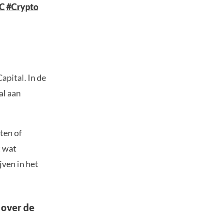
C
#Crypto
apital. In de
al aan
ten of
t wat
jven in het
 over de