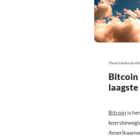
Thom Derks
26-06
Bitcoin
laagste 
Bitcoin
is he
koersbewegin
Amerikaanse d