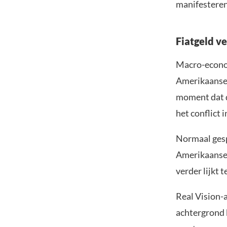
manifesteren 
Fiatgeld ve
Macro-econoo
Amerikaanse 
moment dat d
het conflict
Normaal gesp
Amerikaanse 
verder lijkt t
Real Vision-
achtergrond 