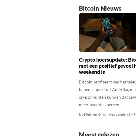
Bitcoin Nieuws
Crypto koersupdate: Bit
met een positief gevoel 
weekend in
Bitcoin profiteert van het tele
banenrapport uit Amerika, maa
cryptomunten kunnen dat zegg
meer over de koersen.
Ivo Melchers
14 minuten geleden
2 – 4
Meest gelezen