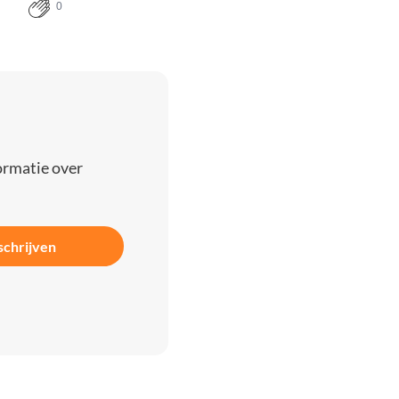
0
ormatie over
schrijven