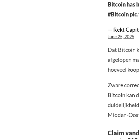
Bitcoin has
#Bitcoin
pic
— Rekt Capit
June 25, 2025
Dat Bitcoin k
afgelopen ma
hoeveel koop
Zware correct
Bitcoin kan 
duidelijkheid
Midden-Oos
Claim vand