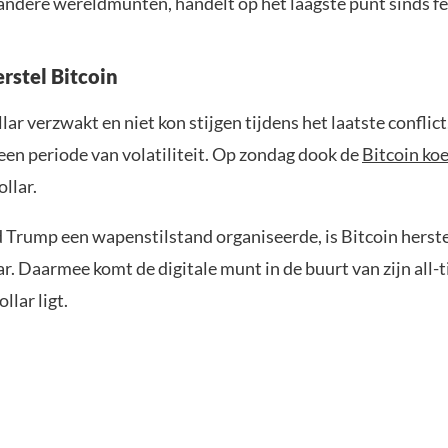
andere wereldmunten, handelt op het laagste punt sinds fe
rstel Bitcoin
llar verzwakt en niet kon stijgen tijdens het laatste conflic
 een periode van volatiliteit. Op zondag dook de
Bitcoin ko
llar.
 Trump een wapenstilstand organiseerde, is Bitcoin herste
r. Daarmee komt de digitale munt in de buurt van zijn all-t
llar ligt.