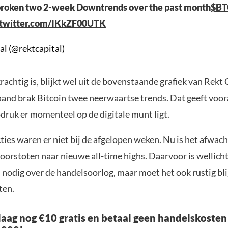
 broken two 2-week Downtrends over the past month
$BT
.twitter.com/IKkZF00UTK
al (@rektcapital)
rachtig is, blijkt wel uit de bovenstaande grafiek van Rekt C
and brak Bitcoin twee neerwaartse trends. Dat geeft voor
druk er momenteel op de digitale munt ligt.
ies waren er niet bij de afgelopen weken. Nu is het afwach
doorstoten naar nieuwe all-time highs. Daarvoor is wellich
 nodig over de handelsoorlog, maar moet het ook rustig bli
ten.
aag nog €10 gratis en betaal geen handelskosten