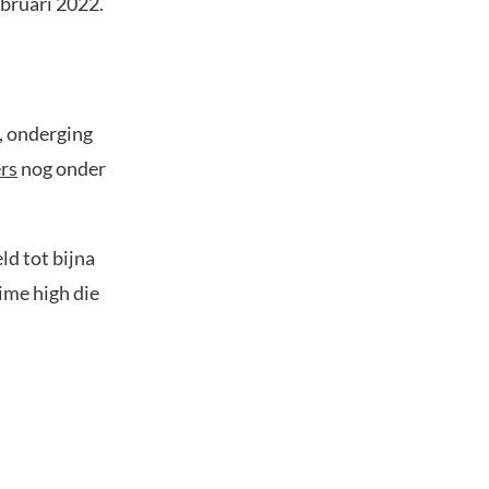
bruari 2022.
t, onderging
ers
nog onder
ld tot bijna
ime high die