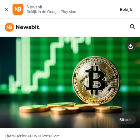
Newsbit
Bekijk
Bekijk in de Google Play store
Bitcoin
Thom Derks
30-06-2025
16:22