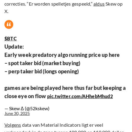
correcties. “Er worden spelletjes gespeeld,”
aldus
Skew op
X.
$BTC
Update:
Early week predatory algo running price up here
– spot taker bid (market buying)
– perp taker bid (longs opening)
games are being played here thus far but keeping a
close eye on flow
pic.twitter.com/AHhebMhud2
— Skew Δ (@52kskew)
June 30, 2025
Volgens
data van Material Indicators ligt er veel