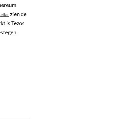
thereum
zien de
tellar
kt is Tezos
estegen.