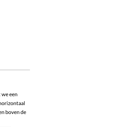
t we een
horizontaal
 en boven de