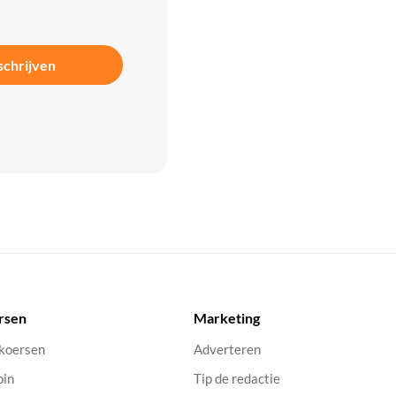
schrijven
rsen
Marketing
 koersen
Adverteren
oin
Tip de redactie