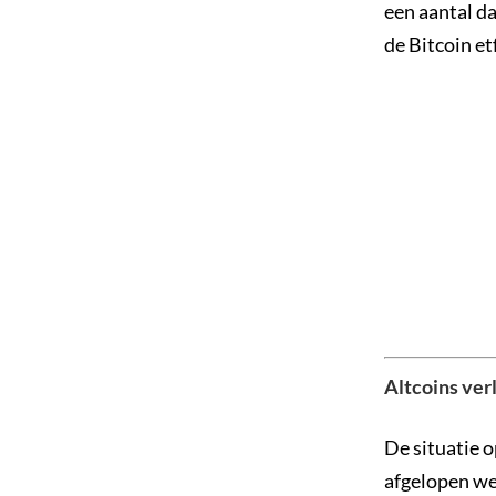
een aantal d
de Bitcoin et
Altcoins ver
De situatie o
afgelopen we