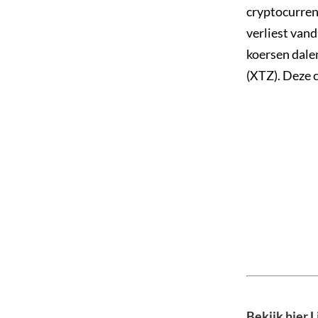
cryptocurren
verliest vand
koersen dale
(XTZ). Deze 
Bekijk hier 