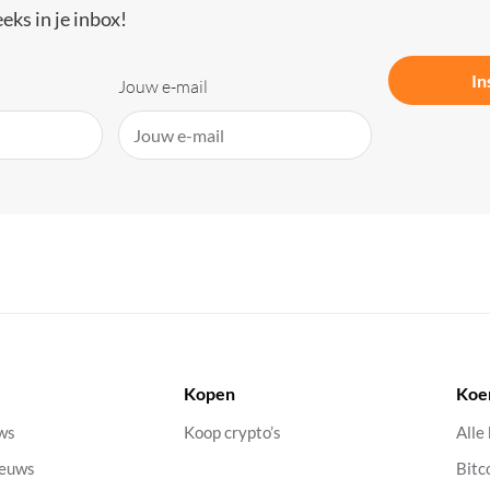
eks in je inbox!
In
Jouw e-mail
Kopen
Koe
uws
Koop crypto’s
Alle
ieuws
Bitc