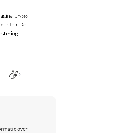
pagina
‘Crypto
0 munten. De
vestering
0
ormatie over