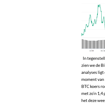
In tegenstell
zien we de Bi
analyses ligt
moment van s
BTC koers ron
met zo’n 1,4 p
het deze week