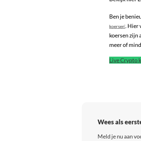
Ben je benie
. Hier
koersen’
koersen zijn 
meer of min
Live Crypto 
Wees als eerst
Meld je nu aan vo