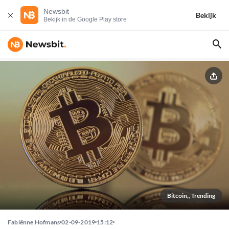
Newsbit
Bekijk
Bekijk in de Google Play store
Bitcoin,, Trending
Fabiënne Hofmans
02-09-2019
15:12