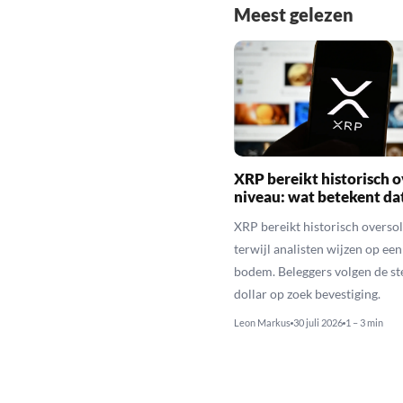
Meest gelezen
XRP bereikt historisch o
niveau: wat betekent da
XRP bereikt historisch overso
terwijl analisten wijzen op ee
bodem. Beleggers volgen de st
dollar op zoek bevestiging.
Leon Markus
30 juli 2026
1 – 3 min