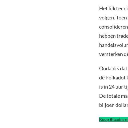
Het lijkt er d
volgen. Toen
consolideren
hebben trade
handelsvolum
versterken de
Ondanks dat B
de Polkadot 
is in 24 uur 
De totale mar
biljoen dolla
Koop Bitcoins m