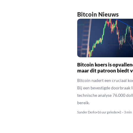
Bitcoin Nieuws
Bitcoin koers is opvallen
maar dit patroon biedt 
Bitcoin nadert een cruciaal ko
Bij een bevestigde doorbraak l
technische analyse 76.000 dol
bereik.
Sander Derks
16 uur geleden
2 – 3 min