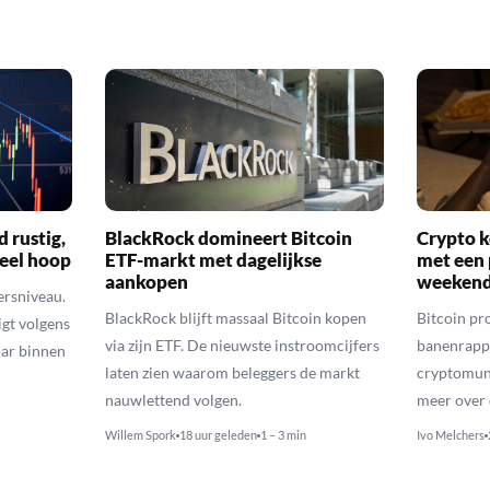
d rustig,
BlackRock domineert Bitcoin
Crypto k
veel hoop
ETF-markt met dagelijkse
met een 
aankopen
weekend
ersniveau.
BlackRock blijft massaal Bitcoin kopen
Bitcoin pro
igt volgens
via zijn ETF. De nieuwste instroomcijfers
banenrappo
lar binnen
laten zien waarom beleggers de markt
cryptomunt
nauwlettend volgen.
meer over 
Willem Spork
18 uur geleden
1 – 3 min
Ivo Melchers