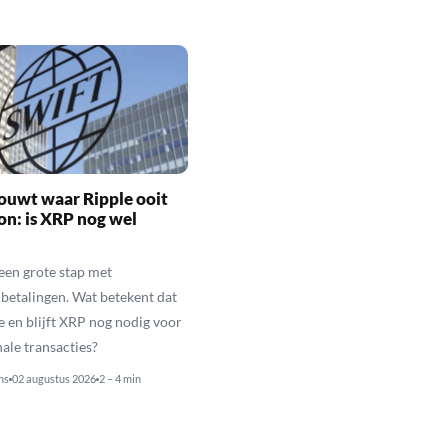
ouwt waar Ripple ooit
n: is XRP nog wel
een grote stap met
betalingen. Wat betekent dat
e en blijft XRP nog nodig voor
nale transacties?
ns
02 augustus 2026
2 – 4 min