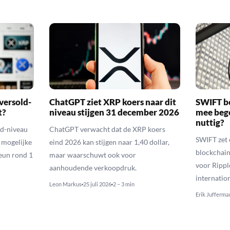
versold-
ChatGPT ziet XRP koers naar dit
SWIFT b
t?
niveau stijgen 31 december 2026
mee bego
nuttig?
ld-niveau
ChatGPT verwacht dat de XRP koers
SWIFT zet 
n mogelijke
eind 2026 kan stijgen naar 1,40 dollar,
blockchain
eun rond 1
maar waarschuwt ook voor
voor Rippl
aanhoudende verkoopdruk.
internatio
Leon Markus
25 juli 2026
2 – 3 min
Erik Jufferma