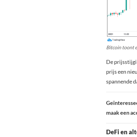
Bitcoin toont 
De prijsstijg
prijs een ni
spannende da
Geïnteressee
maak een acc
DeFi en al