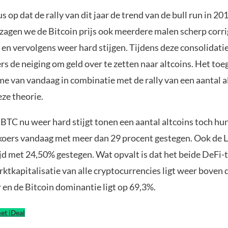
us op dat de rally van dit jaar de trend van de bull run in 201
 zagen we de Bitcoin prijs ook meerdere malen scherp corri
 en vervolgens weer hard stijgen. Tijdens deze consolidati
rs de neiging om geld over te zetten naar altcoins. Het t
e van vandaag in combinatie met de rally van een aantal a
ze theorie.
TC nu weer hard stijgt tonen een aantal altcoins toch hun 
koers vandaag met meer dan 29 procent gestegen. Ook de L
tijd met 24,50% gestegen. Wat opvalt is dat het beide DeFi-t
ktkapitalisatie van alle cryptocurrencies ligt weer boven
r en de Bitcoin dominantie ligt op 69,3%.
et iDeal