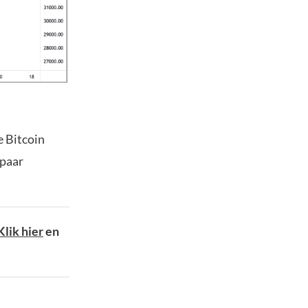
e Bitcoin
 paar
Klik hier
en