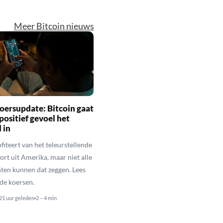
Meer Bitcoin nieuws
oersupdate: Bitcoin gaat
positief gevoel het
 in
fiteert van het teleurstellende
rt uit Amerika, maar niet alle
en kunnen dat zeggen. Lees
de koersen.
21 uur geleden
2 – 4 min