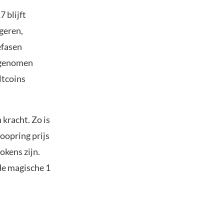
7 blijft
geren,
efasen
oegenomen
ltcoins
kracht. Zo is
oopring prijs
okens zijn.
 de magische 1