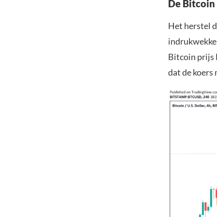
De Bitcoin 
Het herstel d
indrukwekken
Bitcoin prijs
dat de koers 