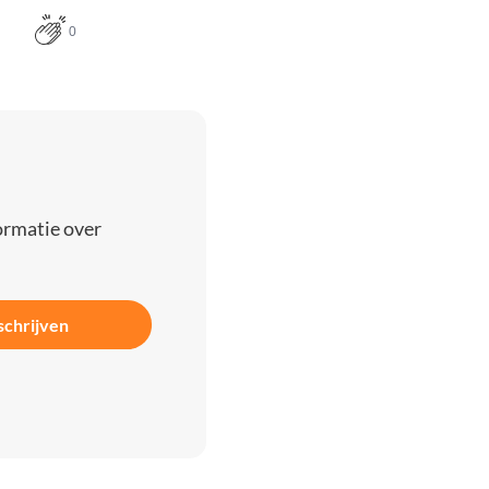
0
ormatie over
schrijven