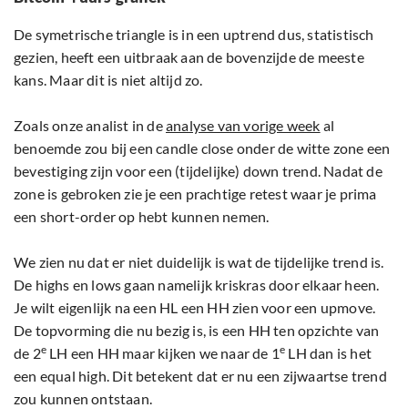
De symetrische triangle is in een uptrend dus, statistisch
gezien, heeft een uitbraak aan de bovenzijde de meeste
kans. Maar dit is niet altijd zo.
Zoals onze analist in de
analyse van vorige week
al
benoemde zou bij een candle close onder de witte zone een
bevestiging zijn voor een (tijdelijke) down trend. Nadat de
zone is gebroken zie je een prachtige retest waar je prima
een short-order op hebt kunnen nemen.
We zien nu dat er niet duidelijk is wat de tijdelijke trend is.
De highs en lows gaan namelijk kriskras door elkaar heen.
Je wilt eigenlijk na een HL een HH zien voor een upmove.
De topvorming die nu bezig is, is een HH ten opzichte van
e
e
de 2
LH een HH maar kijken we naar de 1
LH dan is het
een equal high. Dit betekent dat er nu een zijwaartse trend
zou kunnen ontstaan.