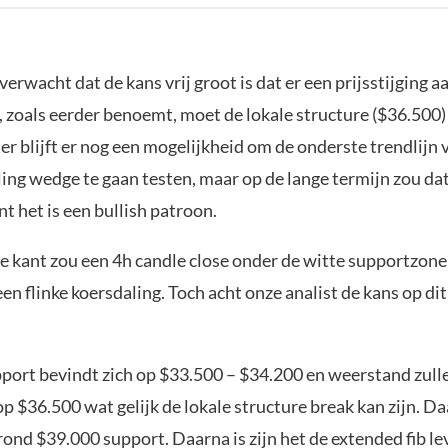
verwacht dat de kans vrij groot is dat er een prijsstijging aa
 zoals eerder benoemt, moet de lokale structure ($36.500
r blijft er nog een mogelijkheid om de onderste trendlijn 
ling wedge te gaan testen, maar op de lange termijn zou dat
 het is een bullish patroon.
e kant zou een 4h candle close onder de witte supportzon
en flinke koersdaling. Toch acht onze analist de kans op di
.
port bevindt zich op $33.500 – $34.200 en weerstand zull
p $36.500 wat gelijk de lokale structure break kan zijn. D
rond $39.000 support. Daarna is zijn het de extended fib lev