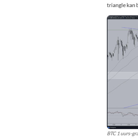
triangle kan 
BTC 1 uurs-gra