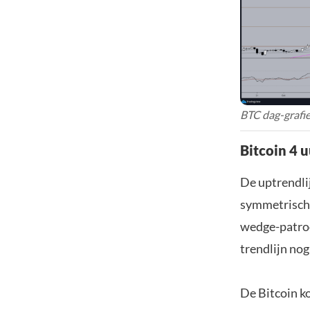
BTC dag-grafie
Bitcoin 4 u
De uptrendlij
symmetrische
wedge-patroo
trendlijn nog
De Bitcoin k