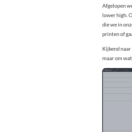
Afgelopen we
lower high. 
die we in on
printen of g
Kijkend naar
maar om wat 