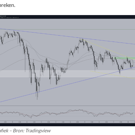
breken.
fiek – Bron: Tradingview