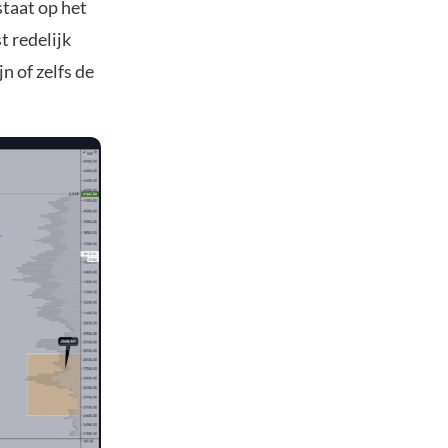
staat op het
t redelijk
n of zelfs de