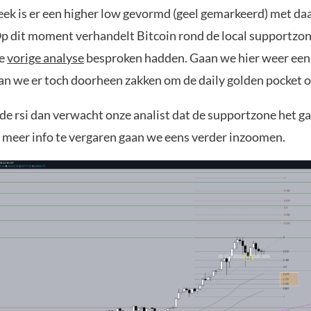
ek is er een higher low gevormd (geel gemarkeerd) met da
Op dit moment verhandelt Bitcoin rond de local supportzone
ze
vorige analyse
besproken hadden. Gaan we hier weer een
aan we er toch doorheen zakken om de daily golden pocket o
 de rsi dan verwacht onze analist dat de supportzone het g
meer info te vergaren gaan we eens verder inzoomen.