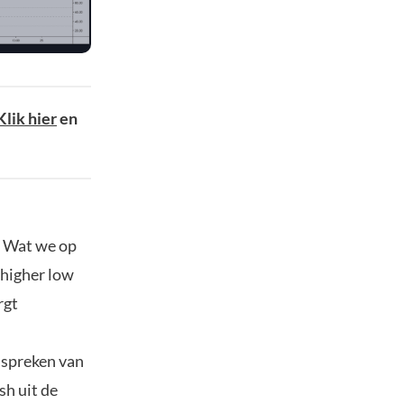
Klik hier
en
. Wat we op
n higher low
rgt
 spreken van
sh uit de