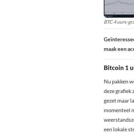
BTC 4 uurs-gra
Geïnteressee
maak een acc
Bitcoin 1 u
Nu pakken we
deze grafiek 
gezet maar l
momenteel no
weerstandsz
een lokale st