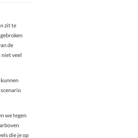
n zit te
) gebroken
van de
 niet veel
e kunnen
t scenario
en we tegen
aarboven
els die je op