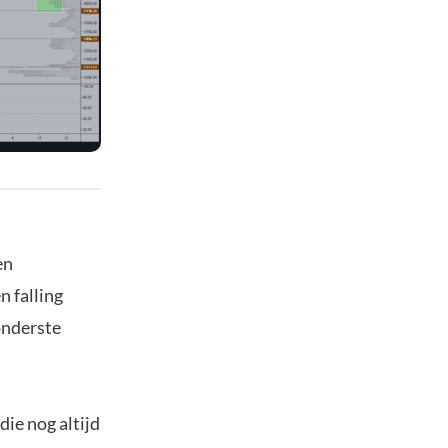
en
 falling
onderste
ie nog altijd