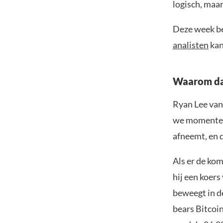
logisch, maar
Deze week be
analisten
kan
Waarom daa
Ryan Lee van
we momenteel 
afneemt, en 
Als er de ko
hij een koers
beweegt in d
bears Bitcoi