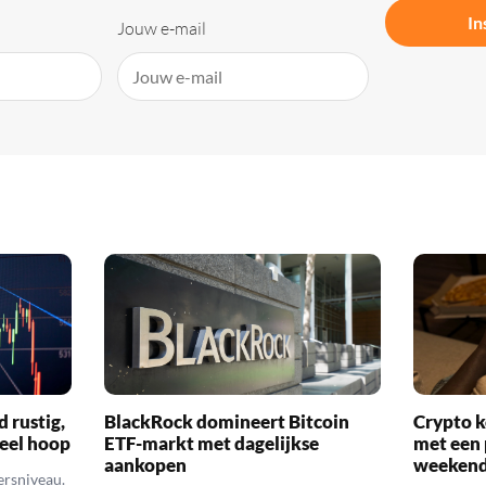
In
Jouw e-mail
d rustig,
BlackRock domineert Bitcoin
Crypto k
veel hoop
ETF-markt met dagelijkse
met een 
aankopen
weekend
ersniveau.