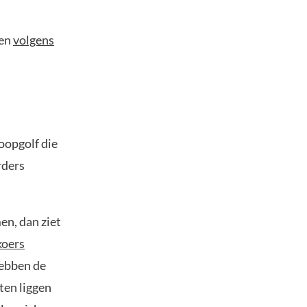
 en
volgens
oopgolf die
rders
en, dan ziet
koers
hebben de
ten liggen