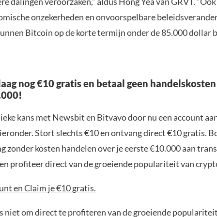
ere dalingen veroorzaken,” aldus Hong Yea van GRVT. “Ook
omische onzekerheden en onvoorspelbare beleidsverande
unnen Bitcoin op de korte termijn onder de 85.000 dollar b
aag nog €10 gratis en betaal geen handelskosten
.000!
nieke kans met Newsbit en Bitvavo door nu een account aa
ieronder. Stort slechts €10 en ontvang direct €10 gratis. 
ng zonder kosten handelen over je eerste €10.000 aan trans
n profiteer direct van de groeiende populariteit van crypt
nt en Claim je €10 gratis.
 niet om direct te profiteren van de groeiende popularitei