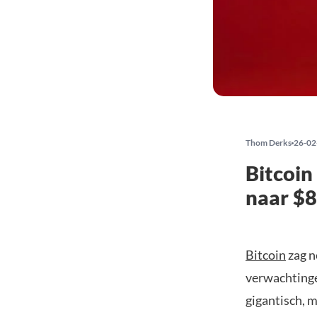
Thom Derks
26-02
Bitcoin 
naar $
Bitcoin
zag n
verwachting
gigantisch, m