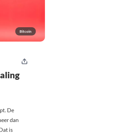
Bitcoin
daling
pt. De
meer dan
Dat is