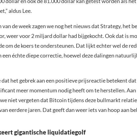
0 dollar en ook de 81.000 dollar kan getest worden als het
t,” aldus Lee.
n van de week zagen we nog het nieuws dat Strategy, het be
or, weer voor 2 miljard dollar had bijgekocht. Ook dat is 
e om de koers te ondersteunen. Dat lijkt echter wel de re
n een échte diepe correctie, hoewel deze dalingen natuurlij
 dat het gebrek aan een positieve prijsreactie betekent dat
nificant meer momentum nodig heeft om te herstellen. Aan
e niet vergeten dat Bitcoin tijdens deze bullmarkt relatief
van eerdere jaren. Dat geeft dan weer iets van hoop aan be
keert gigantische liquidatiegolf