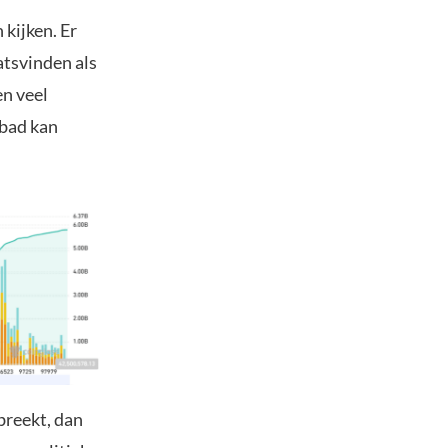
kijken. Er
atsvinden als
en veel
dbad kan
 breekt, dan