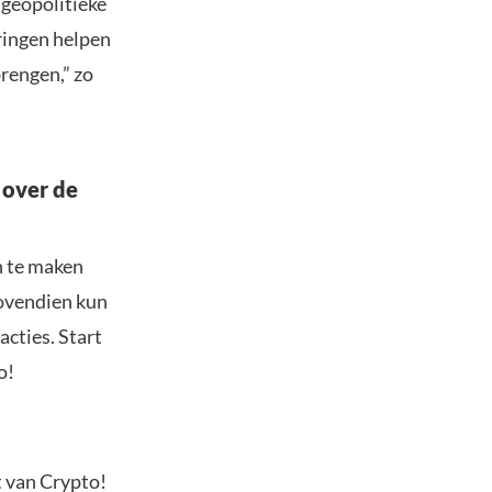
 geopolitieke
ringen helpen
rengen,” zo
 over de
n te maken
Bovendien kun
acties. Start
o!
t van Crypto!