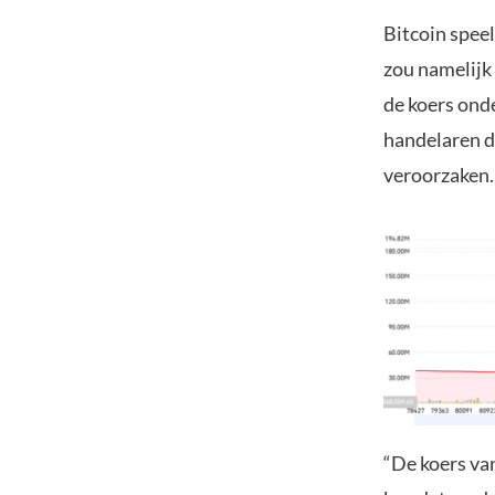
Bitcoin spee
zou namelijk 
de koers onde
handelaren d
veroorzaken.
“De koers van