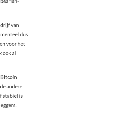
 bearish-
drijf van
momenteel dus
den voor het
k ook al
 Bitcoin
 de andere
 stabiel is
leggers.