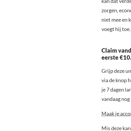
kan dat verd
zorgen, econ
niet mee en k
voegt hij toe.
Claim vand
eerste €10
Grijp deze u
via de knop h
je 7 dagen la
vandaag nog e
Maak je accou
Mis deze kans