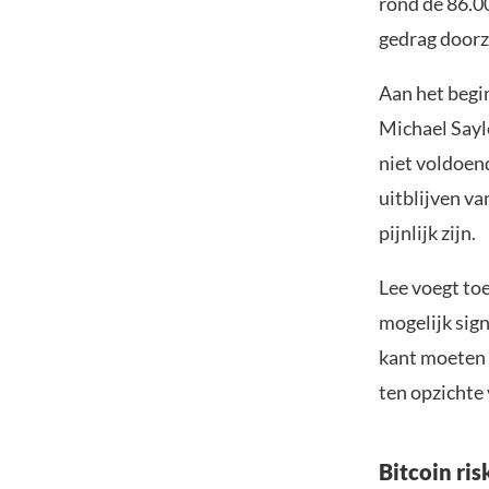
rond de 86.00
gedrag doorze
Aan het begi
Michael Sayl
niet voldoend
uitblijven va
pijnlijk zijn.
Lee voegt toe
mogelijk sig
kant moeten w
ten opzichte 
Bitcoin ris