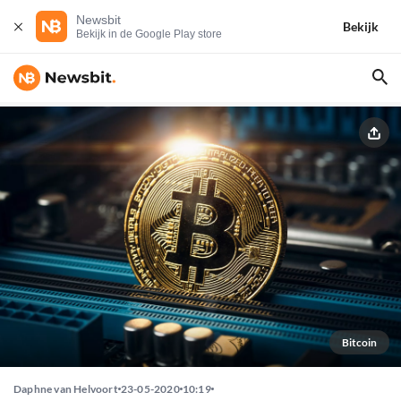
Newsbit
Bekijk
Bekijk in de Google Play store
Bitcoin
Daphne van Helvoort
23-05-2020
10:19