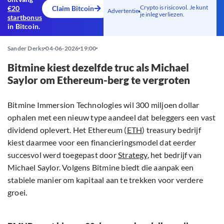
Crypto is risicovol. Je kunt
€20
Claim Bitcoin
Advertentie
je inleg verliezen.
startbonus
in Bitcoin.
Sander Derks
04-06-2026
19:00
Bitmine kiest dezelfde truc als Michael
Saylor om Ethereum-berg te vergroten
Bitmine Immersion Technologies wil 300 miljoen dollar
ophalen met een nieuw type aandeel dat beleggers een vast
dividend oplevert. Het Ethereum (
ETH
) treasury bedrijf
kiest daarmee voor een financieringsmodel dat eerder
succesvol werd toegepast door
Strategy
, het bedrijf van
Michael Saylor. Volgens Bitmine biedt die aanpak een
stabiele manier om kapitaal aan te trekken voor verdere
groei.