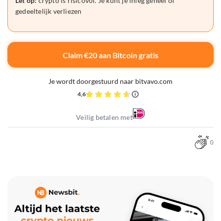
Let op:
crypto is risicovol. Je kunt je inleg geheel of
gedeeltelijk verliezen
Claim €20 aan Bitcoin gratis
Je wordt doorgestuurd naar bitvavo.com
4,6
Veilig betalen met
0