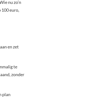
 Wie nu zo’n
 100 euro,
 aan en zet
enmalig te
maand, zonder
n plan