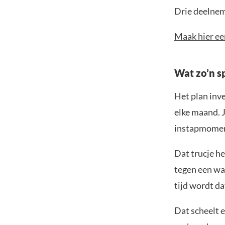
Drie deelnem
Maak hier ee
Wat zo’n s
Het plan inv
elke maand. J
instapmomen
Dat trucje he
tegen een wat
tijd wordt da
Dat scheelt e