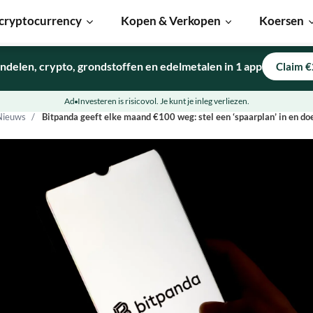
cryptocurrency
Kopen & Verkopen
Koersen
ndelen, crypto, grondstoffen en edelmetalen in 1 app
Claim €
Ad
Investeren is risicovol. Je kunt je inleg verliezen.
Nieuws
Bitpanda geeft elke maand €100 weg: stel een ‘spaarplan’ in en d