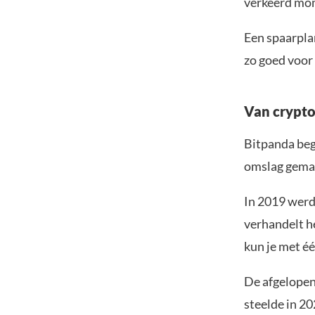
verkeerd mom
Een spaarpla
zo goed voor
Van crypto
Bitpanda beg
omslag gemaa
In 2019 werd
verhandelt h
kun je met é
De afgelopen 
steelde in 20