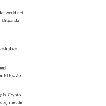
Het werkt net
an Bitpanda
edrijf de
uari
en ETF’s. Zo
g is. Crypto
u zijn het de