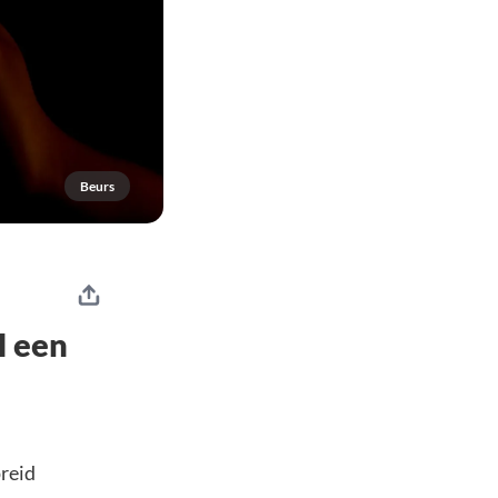
Beurs
l een
reid