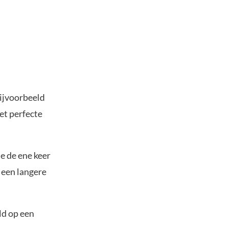
ijvoorbeeld
et perfecte
e de ene keer
 een langere
eld op een