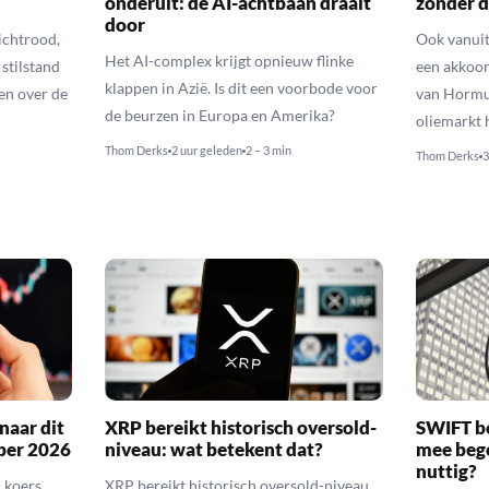
onderuit: de AI-achtbaan draait
zonder d
door
ichtrood,
Ook vanuit
Het AI-complex krijgt opnieuw flinke
 stilstand
een akkoor
klappen in Azië. Is dit een voorbode voor
ten over de
van Hormuz
de beurzen in Europa en Amerika?
oliemarkt 
Thom Derks
2 uur geleden
2 – 3 min
Thom Derks
3
naar dit
XRP bereikt historisch oversold-
SWIFT b
ber 2026
niveau: wat betekent dat?
mee bego
nuttig?
 koers
XRP bereikt historisch oversold-niveau