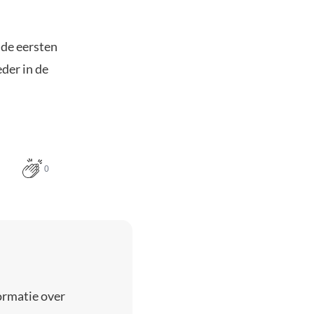
n de eersten
der in de
0
ormatie over