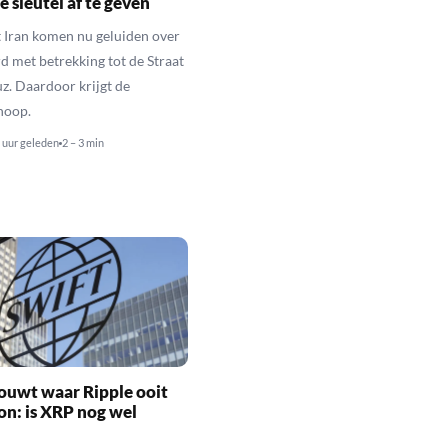
e sleutel af te geven
 Iran komen nu geluiden over
d met betrekking tot de Straat
. Daardoor krijgt de
hoop.
 uur geleden
2 – 3 min
ouwt waar Ripple ooit
n: is XRP nog wel