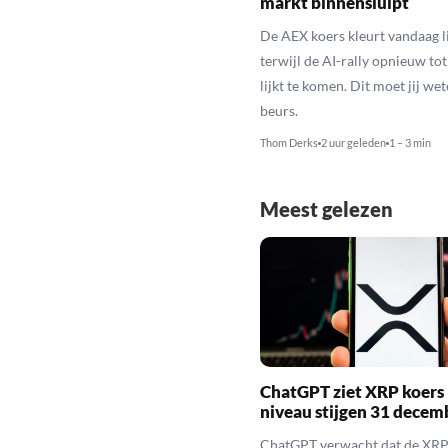
markt binnensluipt
De AEX koers kleurt vandaag l
terwijl de AI-rally opnieuw tot
lijkt te komen. Dit moet jij we
beurs.
Thom Derks
2 uur geleden
1 – 3 min
Meest gelezen
ChatGPT ziet XRP koers 
niveau stijgen 31 decem
ChatGPT verwacht dat de XRP