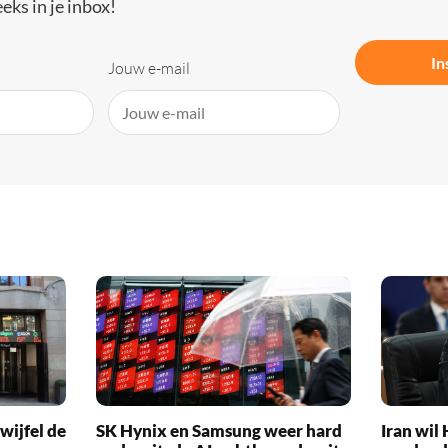
eks in je inbox!
In
Jouw e-mail
wijfel de
SK Hynix en Samsung weer hard
Iran wi