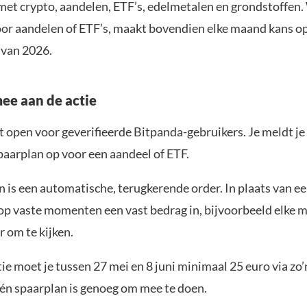
met crypto, aandelen, ETF’s, edelmetalen en grondstoffen.
oor aandelen of ETF’s, maakt bovendien elke maand kans op
e van 2026.
mee aan de actie
t open voor geverifieerde Bitpanda-gebruikers. Je meldt je
paarplan op voor een aandeel of ETF.
 is een automatische, terugkerende order. In plaats van e
e op vaste momenten een vast bedrag in, bijvoorbeeld elke 
r om te kijken.
ie moet je tussen 27 mei en 8 juni minimaal 25 euro via zo’
Eén spaarplan is genoeg om mee te doen.