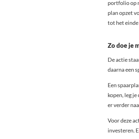
portfolio op 
plan opzet v
tot het eind
Zo doe je 
De actie staa
daarna een s
Een spaarplan
kopen, leg j
er verder naa
Voor deze act
investeren. 