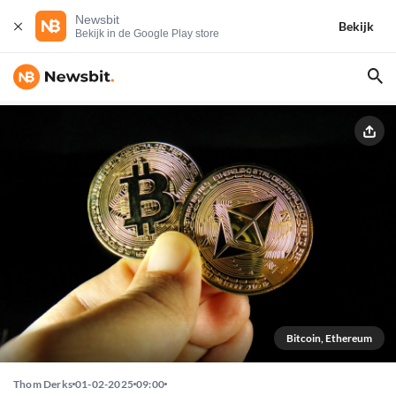
Newsbit
Bekijk
Bekijk in de Google Play store
Bitcoin, Ethereum
Thom Derks
01-02-2025
09:00