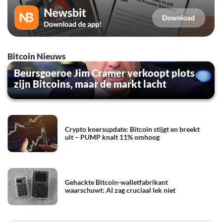
Bitcoin Nieuws
Beursgoeroe Jim Cramer verkoopt plots
zijn Bitcoins, maar de markt lacht
Crypto koersupdate: Bitcoin stijgt en breekt
uit – PUMP knalt 11% omhoog
Gehackte Bitcoin-walletfabrikant
waarschuwt: AI zag cruciaal lek niet