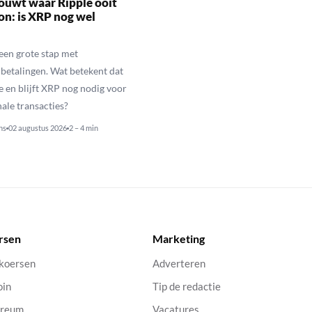
ouwt waar Ripple ooit
n: is XRP nog wel
een grote stap met
betalingen. Wat betekent dat
e en blijft XRP nog nodig voor
nale transacties?
ns
02 augustus 2026
2 – 4 min
rsen
Marketing
 koersen
Adverteren
oin
Tip de redactie
ereum
Vacatures