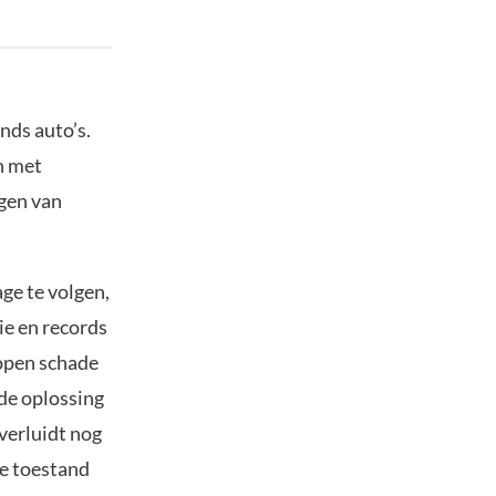
nds auto’s.
n met
igen van
ge te volgen,
e en records
lopen schade
de oplossing
verluidt nog
e toestand