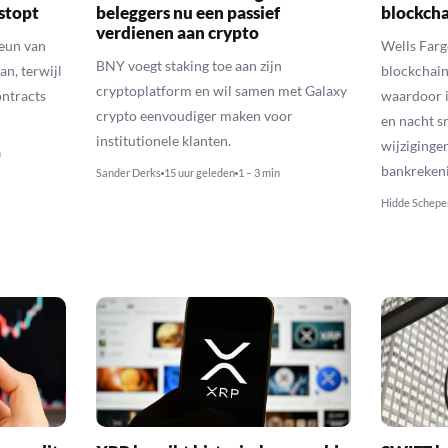
 stopt
beleggers nu een passief
blockcha
verdienen aan crypto
teun van
Wells Farg
BNY voegt staking toe aan zijn
an, terwijl
blockchain
cryptoplatform en wil samen met Galaxy
ontracts
waardoor i
crypto eenvoudiger maken voor
en nacht s
institutionele klanten.
wijziginge
n
bankreken
Sander Derks
15 uur geleden
1 – 3 min
Hidde Schepe