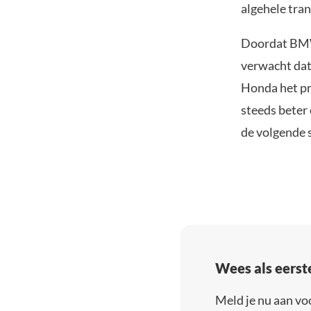
algehele tra
Doordat BMW 
verwacht dat
Honda het pro
steeds beter
de volgende s
Wees als eerst
Meld je nu aan vo