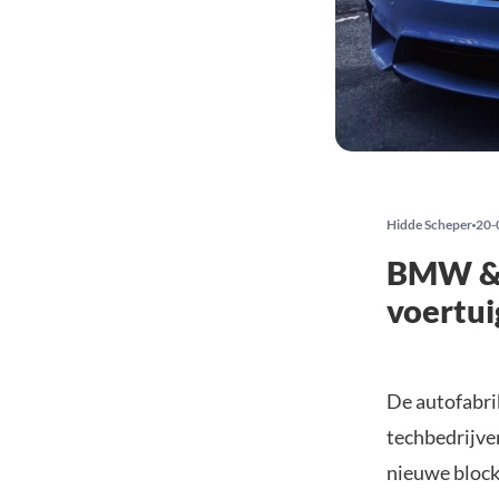
Hidde Scheper
20-
BMW & 
voertui
De autofabri
techbedrijve
nieuwe blockc