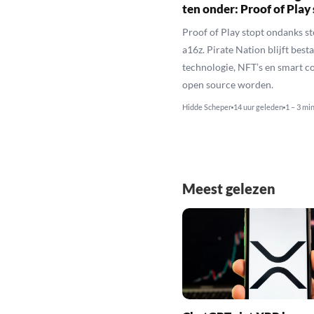
ten onder: Proof of Play
Proof of Play stopt ondanks s
a16z. Pirate Nation blijft besta
technologie, NFT’s en smart c
open source worden.
Hidde Scheper
14 uur geleden
1 – 3 mi
Meest gelezen