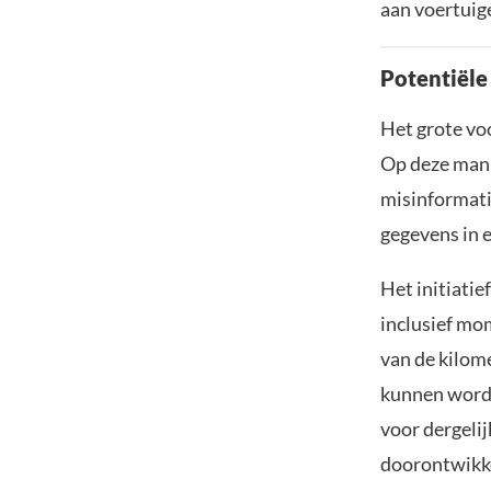
aan voertuig
Potentiële
Het grote vo
Op deze mani
misinformatie
gegevens in 
Het initiatie
inclusief mo
van de kilom
kunnen worde
voor dergeli
doorontwikke