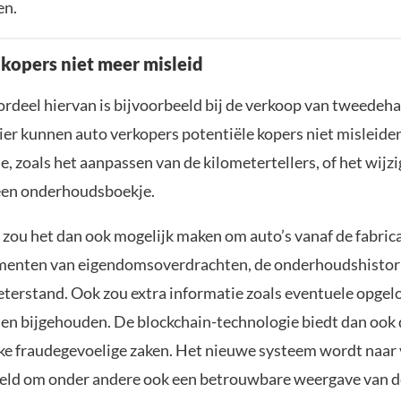
en.
 kopers niet meer misleid
ordeel hiervan is bijvoorbeeld bij de verkoop van tweedeha
er kunnen auto verkopers potentiële kopers niet misleide
, zoals het aanpassen van de kilometertellers, of het wijz
een onderhoudsboekje.
f zou het dan ook mogelijk maken om auto’s vanaf de fabrica
menten van eigendomsoverdrachten, de onderhoudshistori
eterstand. Ook zou extra informatie zoals eventuele opge
n bijgehouden. De blockchain-technologie biedt dan ook 
jke fraudegevoelige zaken. Het nieuwe systeem wordt naar 
ld om onder andere ook een betrouwbare weergave van d