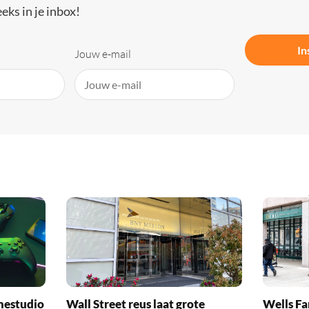
eks in je inbox!
In
Jouw e-mail
mestudio
Wall Street reus laat grote
Wells Fa