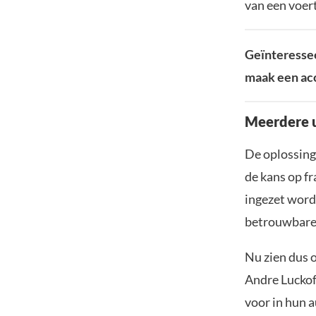
van een voert
Geïnteressee
maak een acc
Meerdere 
De oplossing 
de kans op fr
ingezet word
betrouwbare 
Nu zien dus 
Andre Luckof
voor in hun a