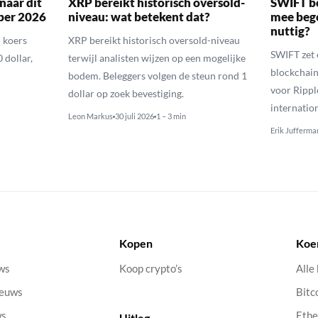
naar dit
XRP bereikt historisch oversold-
SWIFT b
ber 2026
niveau: wat betekent dat?
mee bego
nuttig?
 koers
XRP bereikt historisch oversold-niveau
SWIFT zet 
 dollar,
terwijl analisten wijzen op een mogelijke
blockchain
bodem. Beleggers volgen de steun rond 1
voor Rippl
dollar op zoek bevestiging.
internatio
Leon Markus
30 juli 2026
1 – 3 min
Erik Jufferma
Kopen
Koe
uws
Koop crypto’s
Alle
ieuws
Bitc
ws
Eth
Uitleg