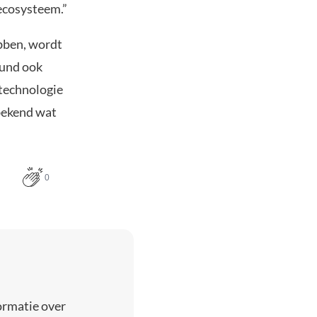
ecosysteem.”
bben, wordt
eund ook
-technologie
nbekend wat
0
ormatie over