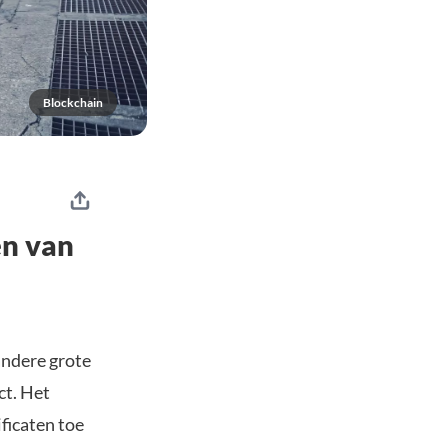
Blockchain
en van
ndere grote
ct. Het
ficaten toe