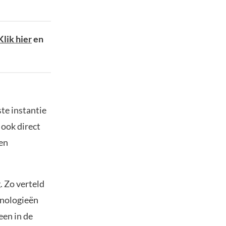
Klik hier
en
te instantie
 ook direct
een
 Zo verteld
hnologieën
een in de