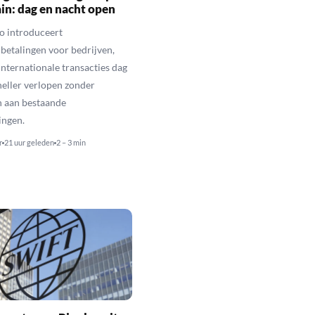
in: dag en nacht open
o introduceert
betalingen voor bedrijven,
nternationale transacties dag
neller verlopen zonder
n aan bestaande
ingen.
r
21 uur geleden
2 – 3 min