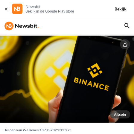
Newsbit
Bekijk
Bekijk in de Google Play store
Altcoin
Jeroen van Welsenes
13-10-2025
15:22