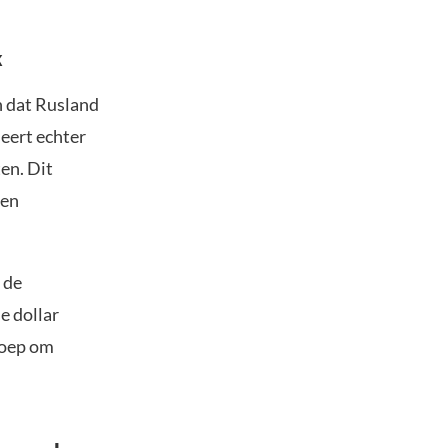
k
n dat Rusland
seert echter
en. Dit
 en
 de
e dollar
roep om