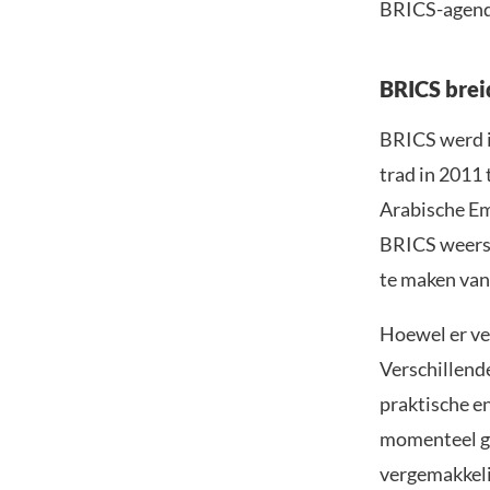
BRICS-agenda
BRICS breid
BRICS werd i
trad in 2011 
Arabische Emi
BRICS weersp
te maken va
Hoewel er vee
Verschillende
praktische e
momenteel ge
vergemakkeli