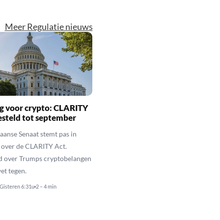
Meer Regulatie nieuws
g voor crypto: CLARITY
esteld tot september
anse Senaat stemt pas in
 over de CLARITY Act.
d over Trumps cryptobelangen
et tegen.
Gisteren 6:31u
2 – 4 min