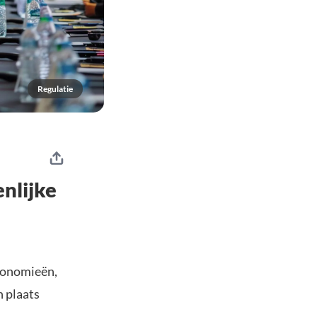
Regulatie
nlijke
conomieën,
n plaats