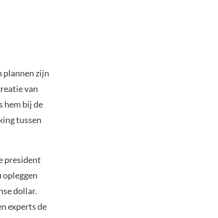
n plannen zijn
creatie van
s hem bij de
king tussen
e president
u opleggen
se dollar.
en experts de