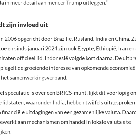
 in meer detail aan meneer Trump uitleggen.”
t zijn invloed uit
n 2006 opgericht door Brazilië, Rusland, India en China. Z
toe en sinds januari 2024 zijn ook Egypte, Ethiopië, Iran e
raten officieel lid. Indonesië volgde kort daarna. De uitbr
iegelt de groeiende interesse van opkomende economieën
n het samenwerkingsverband.
l speculatie is over een BRICS-munt, lijkt dit voorlopig o
 lidstaten, waaronder India, hebben twijfels uitgesproken
n financiële uitdagingen van een gezamenlijke valuta. Daa
werkt aan mechanismen om handel in lokale valuta’s te
jken.