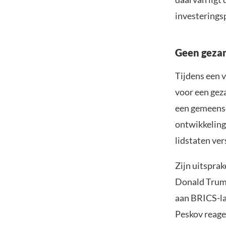
investerings
Geen geza
Tijdens een v
voor een geza
een gemeensch
ontwikkeling
lidstaten ver
Zijn uitspra
Donald Trump
aan BRICS-la
Peskov reage