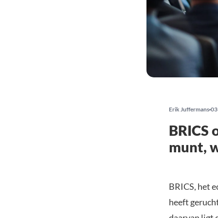
Erik Juffermans
03
BRICS o
munt, 
BRICS, het 
heeft gerucht
daarvan ligt