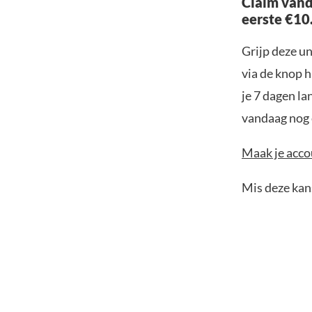
Claim vand
eerste €10
Grijp deze u
via de knop h
je 7 dagen la
vandaag nog e
Maak je accou
Mis deze kans