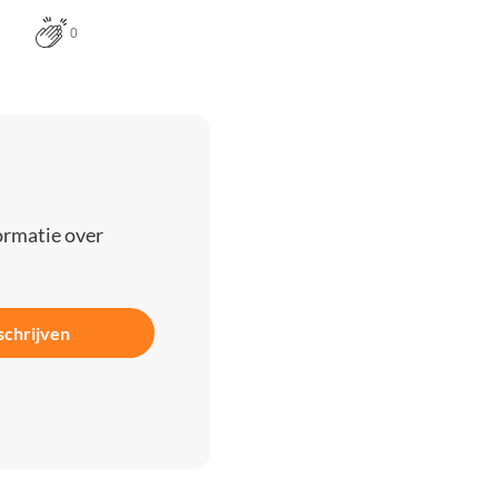
0
ormatie over
schrijven