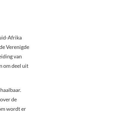
uid-Afrika
n de Verenigde
eiding van
 om deel uit
nhaalbaar.
 over de
rom wordt er