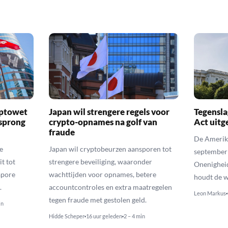
yptowet
Japan wil strengere regels voor
Tegensla
rsprong
crypto-opnames na golf van
Act uitg
fraude
De Amerika
e
Japan wil cryptobeurzen aansporen tot
september
t tot
strengere beveiliging, waaronder
Onenighei
apore
wachttijden voor opnames, betere
houdt de w
.
accountcontroles en extra maatregelen
Leon Markus
tegen fraude met gestolen geld.
in
Hidde Scheper
16 uur geleden
2 – 4 min