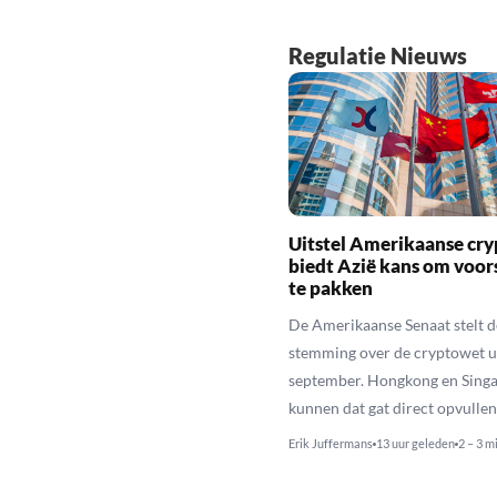
Regulatie Nieuws
Uitstel Amerikaanse cr
biedt Azië kans om voo
te pakken
De Amerikaanse Senaat stelt d
stemming over de cryptowet ui
september. Hongkong en Sing
kunnen dat gat direct opvullen
Erik Juffermans
13 uur geleden
2 – 3 m