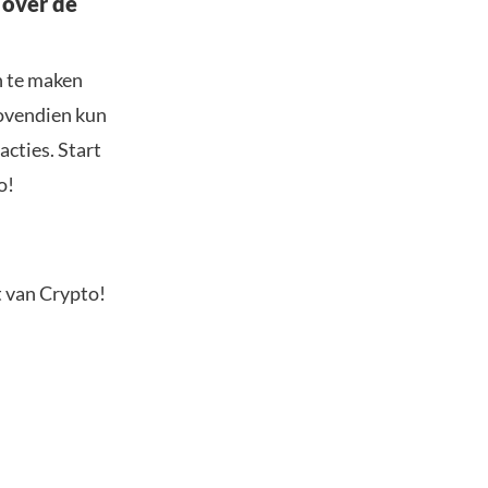
 over de
n te maken
Bovendien kun
acties. Start
o!
t van Crypto!