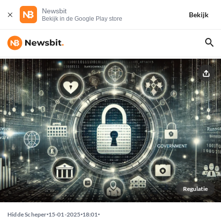
Newsbit
Bekijk
Bekijk in de Google Play store
Regulatie
Hidde Scheper
15-01-2025
18:01