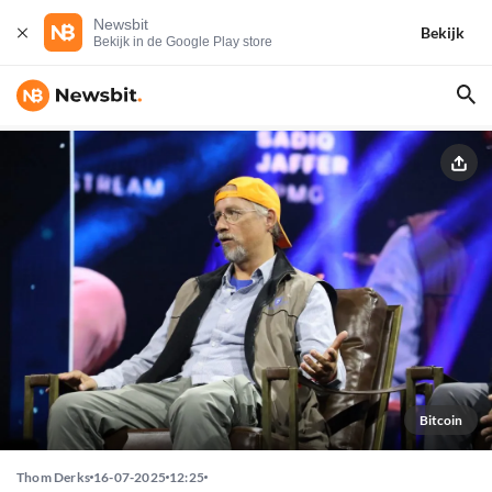
Newsbit
Bekijk
Bekijk in de Google Play store
Bitcoin
Thom Derks
16-07-2025
12:25