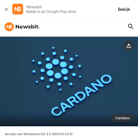
Newsbit
Bekijk
Bekijk in de Google Play store
Cardano
Jeroen van Welsenes
10-12-2024
21:03