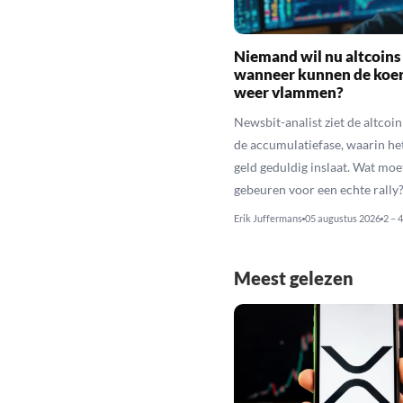
Niemand wil nu altcoins
wanneer kunnen de koe
weer vlammen?
Newsbit-analist ziet de altcoi
de accumulatiefase, waarin he
geld geduldig inslaat. Wat moe
gebeuren voor een echte rally
Erik Juffermans
05 augustus 2026
2 – 
Meest gelezen