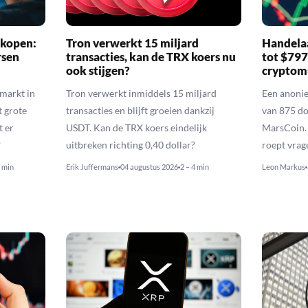
 kopen:
Tron verwerkt 15 miljard
Handelaa
rsen
transacties, kan de TRX koers nu
tot $79
ook stijgen?
cryptom
nmarkt in
Tron verwerkt inmiddels 15 miljard
Een anoni
t grote
transacties en blijft groeien dankzij
van 875 do
t er
USDT. Kan de TRX koers eindelijk
MarsCoin. 
?
uitbreken richting 0,40 dollar?
roept vrag
4 min
Erik Juffermans
04 augustus 2026
2 – 4 min
Leon Markus