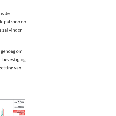
as de
ek-patroon op
s zal vinden
t genoeg om
s bevestiging
zetting van