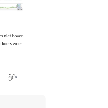
rs niet boven
e koers weer
0