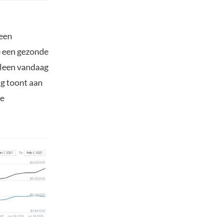
geen
e een gezonde
alleen vandaag
g toont aan
ge