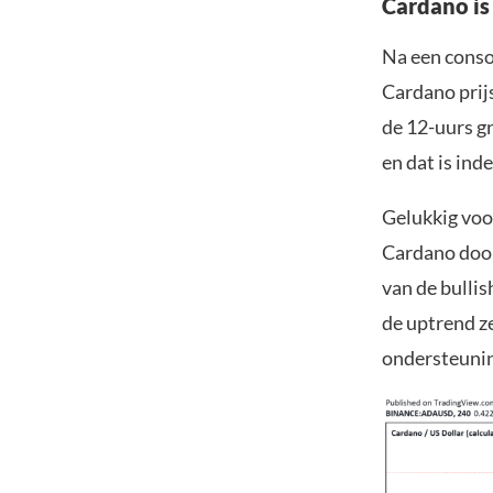
Cardano is 
Na een conso
Cardano prij
de 12-uurs gr
en dat is ind
Gelukkig voo
Cardano door
van de bullis
de uptrend ze
ondersteunin