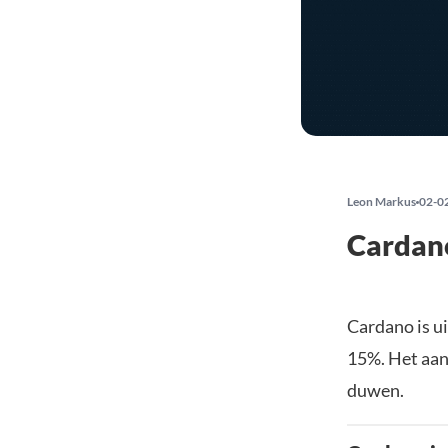
Leon Markus
02-0
Cardano
Cardano is u
15%. Het aa
duwen.