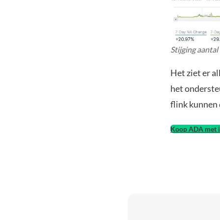
Stijging aantal
Het ziet er a
het onderste
flink kunnen 
Koop ADA met i