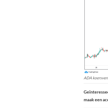
ADA koersverl
Geïnteressee
maak een acc