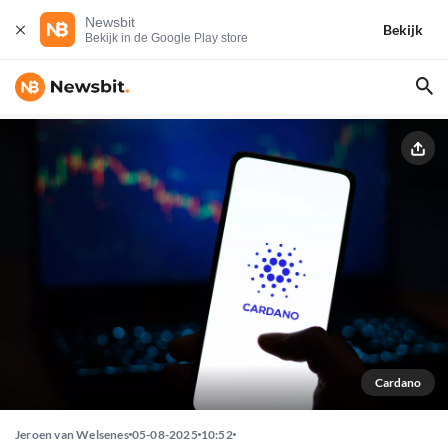
Newsbit
Bekijk
Bekijk in de Google Play store
Cardano
Jeroen van Welsenes
05-08-2025
10:52