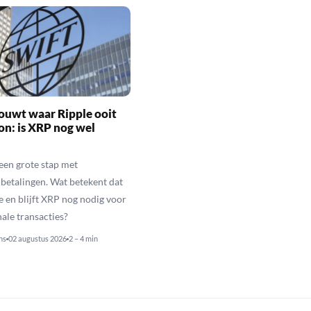
ouwt waar Ripple ooit
n: is XRP nog wel
een grote stap met
betalingen. Wat betekent dat
e en blijft XRP nog nodig voor
nale transacties?
ns
02 augustus 2026
2 – 4 min