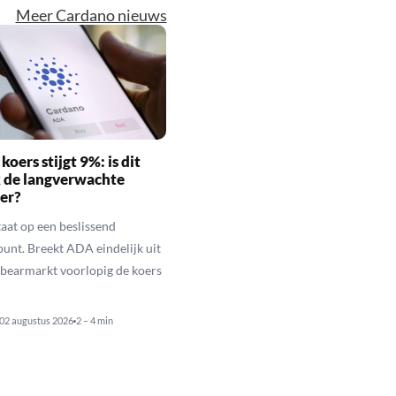
Meer Cardano nieuws
oers stijgt 9%: is dit
k de langverwachte
er?
aat op een beslissend
punt. Breekt ADA eindelijk uit
de bearmarkt voorlopig de koers
02 augustus 2026
2 – 4 min