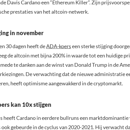
e Davis Cardano een “Ethereum Killer”. Zijn prijsvoorspel
ische prestaties van het altcoin-netwerk.
jging in november
pen 30 dagen heeft de
ADA-koers
een sterke stijging doorge
g de altcoin met bijna 200% in waarde tot een huidige pri
s mede te danken aan de winst van Donald Trump in de Am
rkiezingen. De verwachting dat de nieuwe administratie e
oeren, heeft optimisme aangewakkerd in de cryptomarkt.
ers kan 10x stijgen
s heeft Cardano in eerdere bullruns een marktdominantie
s ook gebeurde in de cyclus van 2020-2021. Hij verwacht da