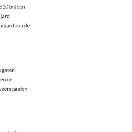
$10 biljoen
ljard
iljard zou de
e gaten
 en de
 weerstanden