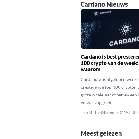
Cardano Nieuws
Cardano is best prestere
100 crypto van de week: 
waarom
Cardano was afgelopen week d
presterende top-100 cryptomu
grote whale-aankopen en een b
netwerkupgrade.
Leon Markus
04 augustus 2026
1 – 3 m
Meest gelezen