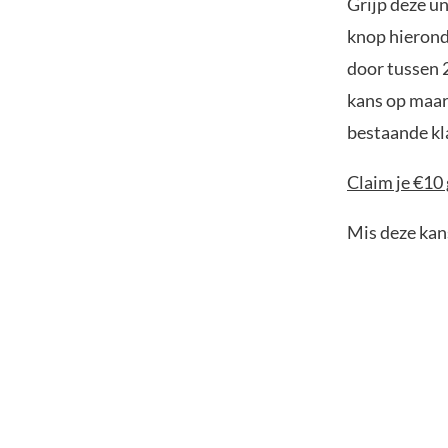
Grijp deze u
knop hieronde
door tussen 
kans op maar 
bestaande kl
Claim je €10 
Mis deze kans