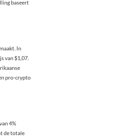
ling baseert
maakt. In
js van $1,07.
erikaanse
en pro-crypto
 van 4%
t de totale