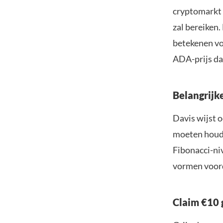
cryptomarkt 
zal bereiken
betekenen vo
ADA-prijs da
Belangrijk
Davis wijst o
moeten houden
Fibonacci-ni
vormen voord
Claim €10 