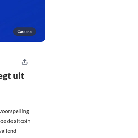
Cardano
gt uit
 voorspelling
 hoe de altcoin
vallend