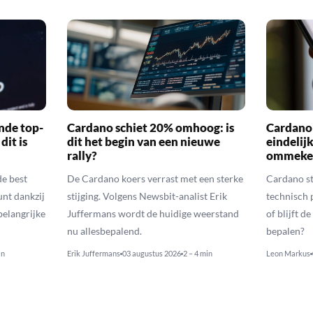
nde top-
Cardano schiet 20% omhoog: is
Cardano k
dit is
dit het begin van een nieuwe
eindelij
rally?
ommeke
e best
De Cardano koers verrast met een sterke
Cardano st
nt dankzij
stijging. Volgens Newsbit-analist Erik
technisch 
elangrijke
Juffermans wordt de huidige weerstand
of blijft 
nu allesbepalend.
bepalen?
in
Erik Juffermans
03 augustus 2026
2 – 4 min
Leon Markus