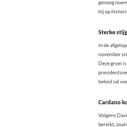
genoeg noemd
hij op histor
Sterke sti
In de afgelo
november stee
Deze groei i
presidentsve
beleid zal v
Cardano ko
Volgens Davi
bereikt, zoal