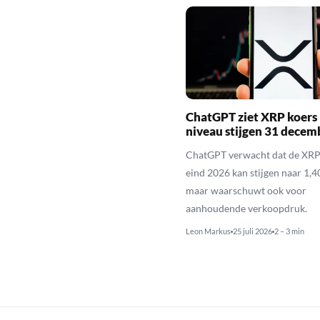
ChatGPT ziet XRP koers 
niveau stijgen 31 decem
ChatGPT verwacht dat de XRP
eind 2026 kan stijgen naar 1,40
maar waarschuwt ook voor
aanhoudende verkoopdruk.
Leon Markus
25 juli 2026
2 – 3 min