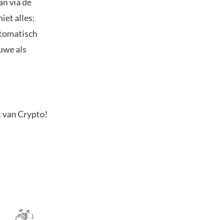
an via de
iet alles:
utomatisch
euwe als
t van Crypto!
1