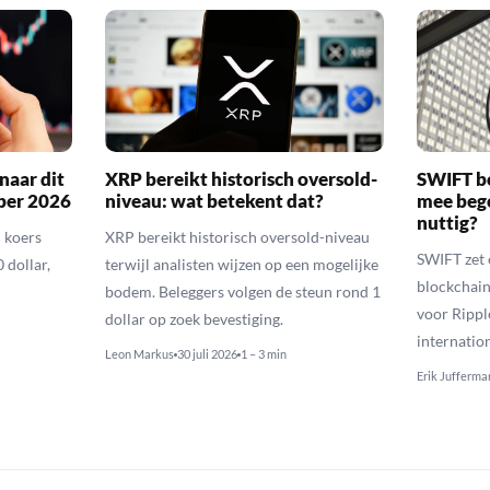
naar dit
XRP bereikt historisch oversold-
SWIFT b
ber 2026
niveau: wat betekent dat?
mee bego
nuttig?
 koers
XRP bereikt historisch oversold-niveau
SWIFT zet 
 dollar,
terwijl analisten wijzen op een mogelijke
blockchain
bodem. Beleggers volgen de steun rond 1
voor Rippl
dollar op zoek bevestiging.
internatio
Leon Markus
30 juli 2026
1 – 3 min
Erik Jufferma