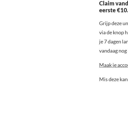
Claim vand
eerste €10
Grijp deze u
via de knop h
je 7 dagen la
vandaag nog e
Maak je accou
Mis deze kans