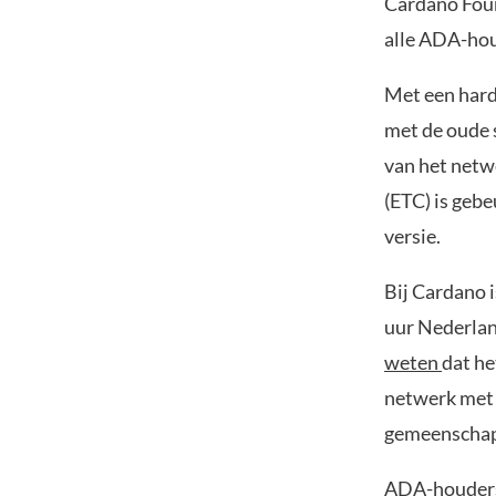
Cardano Foun
alle ADA-hou
Met een hard
met de oude 
van het netw
(ETC) is geb
versie.
Bij Cardano 
uur Nederlan
weten
dat he
netwerk met 
gemeenschap,
ADA-houders 