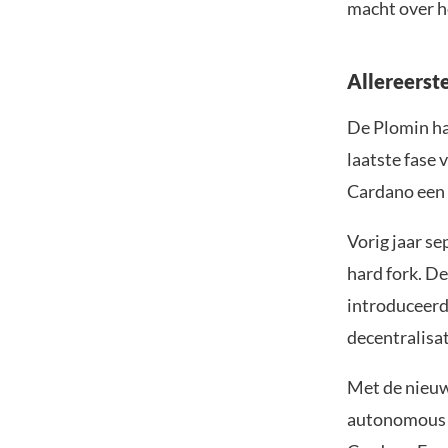
macht over h
Allereerst
De Plomin har
laatste fase
Cardano een 
Vorig jaar s
hard fork. D
introduceerd
decentralisa
Met de nieuw
autonomous o