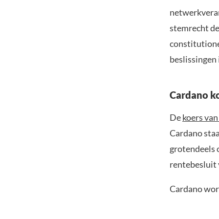
netwerkveran
stemrecht de
constitution
beslissingen 
Cardano ko
De
koers va
Cardano staat
grotendeels
rentebesluit
Cardano wor