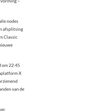
tvorming –
alle nodes
 afsplitsing
m Classic
 nieuwe
nd om 22:45
aplatform X
oorzienend
anden van de
ver