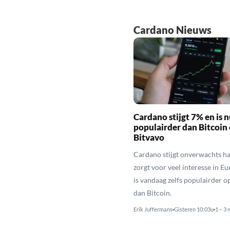
Cardano Nieuws
Cardano stijgt 7% en is n
populairder dan Bitcoin
Bitvavo
Cardano stijgt onverwachts ha
zorgt voor veel interesse in E
is vandaag zelfs populairder o
dan Bitcoin.
Erik Juffermans
Gisteren 10:03u
1 – 3 