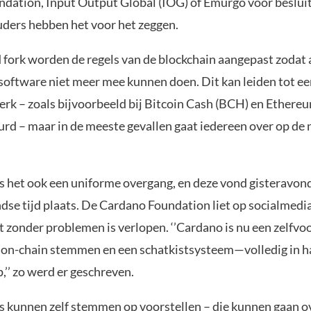
dation, Input Output Global (IOG) of Emurgo voor beslui
ders hebben het voor het zeggen.
 fork worden de regels van de blockchain aangepast zodat 
software niet meer mee kunnen doen. Dit kan leiden tot een
erk – zoals bijvoorbeeld bij Bitcoin Cash (BCH) en Ethereu
eurd – maar in de meeste gevallen gaat iedereen over op de
is het ook een uniforme overgang, en deze vond gisteravo
dse tijd plaats. De Cardano Foundation liet op socialmedi
t zonder problemen is verlopen. ‘’Cardano is nu een zelfv
on-chain stemmen en een schatkistsysteem—volledig in h
’’ zo werd er geschreven.
kunnen zelf stemmen op voorstellen – die kunnen gaan o