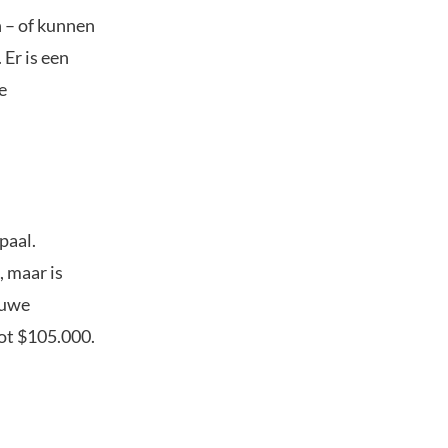
n – of kunnen
Er is een
e
paal.
, maar is
euwe
ot $105.000.