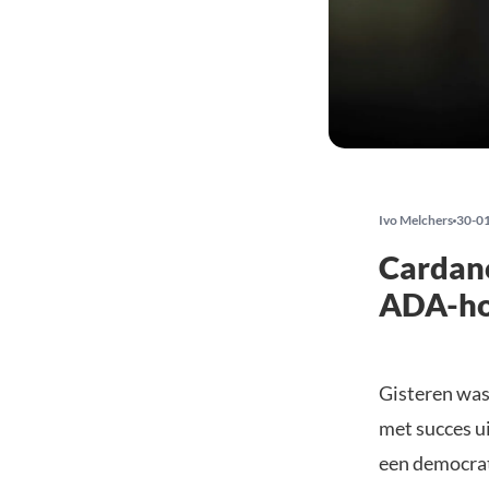
Ivo Melchers
30-0
Cardano
ADA-ho
Gisteren was
met succes u
een democrat