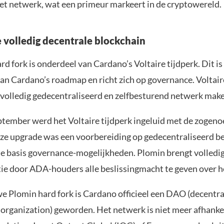
et netwerk, wat een primeur markeert in de cryptowereld.
e volledig decentrale blockchain
d fork is onderdeel van Cardano’s Voltaire tijdperk. Dit is 
 van Cardano’s roadmap en richt zich op governance. Voltai
volledig gedecentraliseerd en zelfbesturend netwerk mak
eptember werd het Voltaire tijdperk ingeluid met de zoge
eze upgrade was een voorbereiding op gedecentraliseerd b
e basis governance-mogelijkheden. Plomin brengt volledi
tie door ADA-houders alle beslissingmacht te geven over h
e Plomin hard fork is Cardano officieel een DAO (decentra
rganization) geworden. Het netwerk is niet meer afhankel