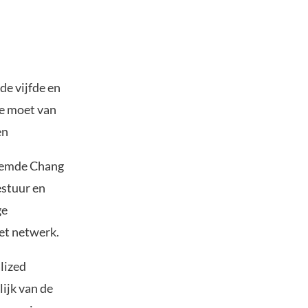
de vijfde en
re moet van
en
noemde Chang
estuur en
ge
et netwerk.
lized
ijk van de