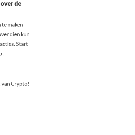
 over de
n te maken
Bovendien kun
acties. Start
o!
t van Crypto!