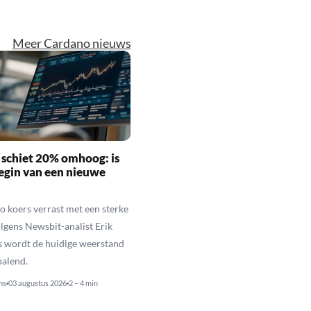
Meer Cardano nieuws
schiet 20% omhoog: is
begin van een nieuwe
 koers verrast met een sterke
olgens Newsbit-analist Erik
 wordt de huidige weerstand
palend.
ns
03 augustus 2026
2 – 4 min