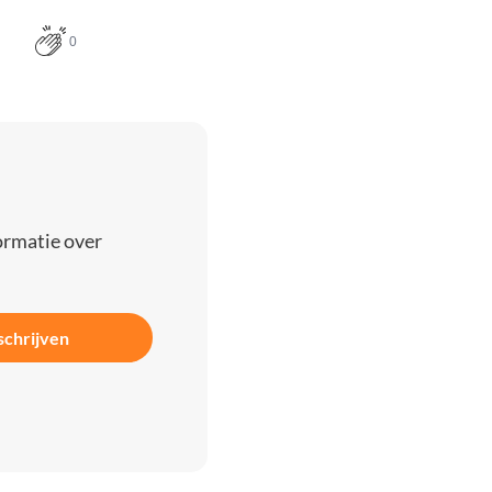
0
ormatie over
schrijven