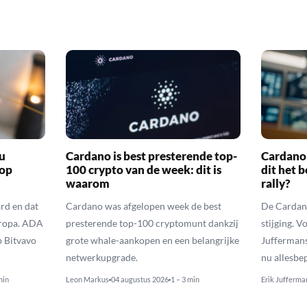
u
Cardano is best presterende top-
Cardano 
 op
100 crypto van de week: dit is
dit het 
waarom
rally?
rd en dat
Cardano was afgelopen week de best
De Cardano
uropa. ADA
presterende top-100 cryptomunt dankzij
stijging. V
p Bitvavo
grote whale-aankopen en een belangrijke
Juffermans
netwerkupgrade.
nu allesbe
min
Leon Markus
04 augustus 2026
1 – 3 min
Erik Jufferma