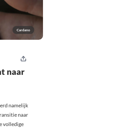
Cardano
ht naar
erd namelijk
ransitie naar
 volledige