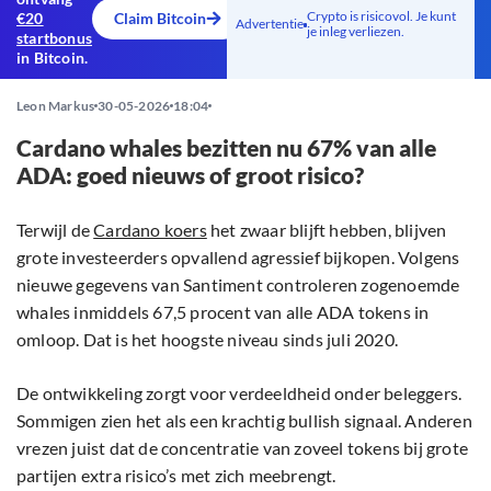
Crypto is risicovol. Je kunt
€20
Claim Bitcoin
Advertentie
je inleg verliezen.
startbonus
in Bitcoin.
Leon Markus
30-05-2026
18:04
Cardano whales bezitten nu 67% van alle
ADA: goed nieuws of groot risico?
Terwijl de
Cardano koers
het zwaar blijft hebben, blijven
grote investeerders opvallend agressief bijkopen. Volgens
nieuwe gegevens van Santiment controleren zogenoemde
whales inmiddels 67,5 procent van alle ADA tokens in
omloop. Dat is het hoogste niveau sinds juli 2020.
De ontwikkeling zorgt voor verdeeldheid onder beleggers.
Sommigen zien het als een krachtig bullish signaal. Anderen
vrezen juist dat de concentratie van zoveel tokens bij grote
partijen extra risico’s met zich meebrengt.