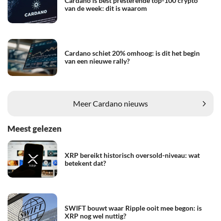
Cardano is best presterende top-100 crypto
van de week: dit is waarom
Cardano schiet 20% omhoog: is dit het begin
van een nieuwe rally?
Meer Cardano nieuws
Meest gelezen
XRP bereikt historisch oversold-niveau: wat
betekent dat?
SWIFT bouwt waar Ripple ooit mee begon: is
XRP nog wel nuttig?