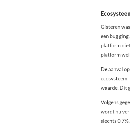
Ecosystee
Gisteren was 
een bug ging
platform niet
platform weld
De aanval op
ecosysteem. 
waarde. Dit g
Volgens gege
wordt nu ver
slechts 0,7%