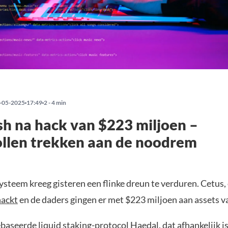
-05-2025
17:49
2 - 4 min
sh na hack van $223 miljoen –
llen trekken aan de noodrem
ysteem kreeg gisteren een flinke dreun te verduren. Cetus
hackt
en de daders gingen er met $223 miljoen aan assets v
baseerde liquid staking-protocol Haedal, dat afhankelijk i