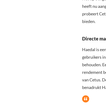
heeft nu aang
probeert Cetu
bieden.
Directe ma
Haedal is een
gebruikers in
behouden. Ee
rendement be
van Cetus. D
benadrukt Ha