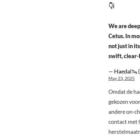
👇ℹ️
We are deepl
Cetus. In mom
not just in i
swift, clea
— Haedal🦦 
May 23, 2025
Omdat de haeV
gekozen voor
andere on-cha
contact met 
herstelmaatr