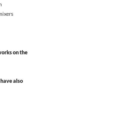
n
mixers
works on the
 have also