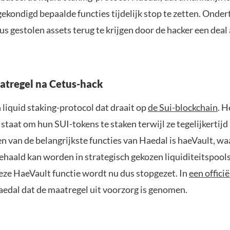
ekondigd bepaalde functies tijdelijk stop te zetten. Onde
s gestolen assets terug te krijgen door de hacker een deal 
atregel na Cetus-hack
 liquid staking-protocol dat draait op
de Sui-blockchain
. H
 staat om hun SUI-tokens te staken terwijl ze tegelijkertijd 
n van de belangrijkste functies van Haedal is haeVault, w
haald kan worden in strategisch gekozen liquiditeitspools,
eze HaeVault functie wordt nu dus stopgezet. In
een offici
edal dat de maatregel uit voorzorg is genomen.