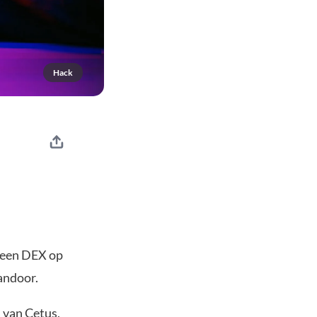
Hack
, een DEX op
andoor.
s van Cetus,