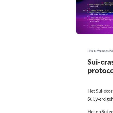
Erik Juffermans
23
Sui-cra
protoco
Het Sui-ecos
Sui,
werd ge
Het op Sui ge