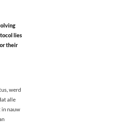
volving
tocol lies
or their
etus, werd
at alle
t in nauw
an