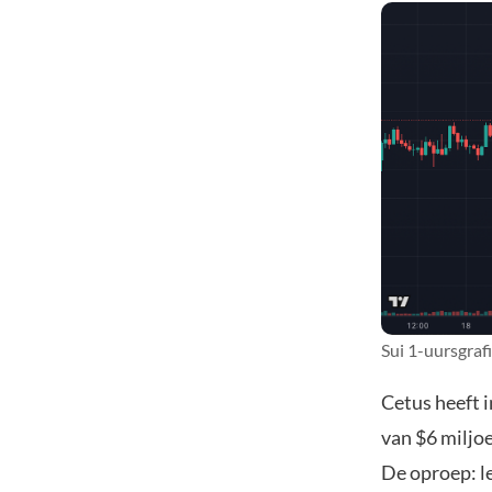
Sui 1-uursgraf
Cetus heeft 
van $6 miljoe
De oproep: l