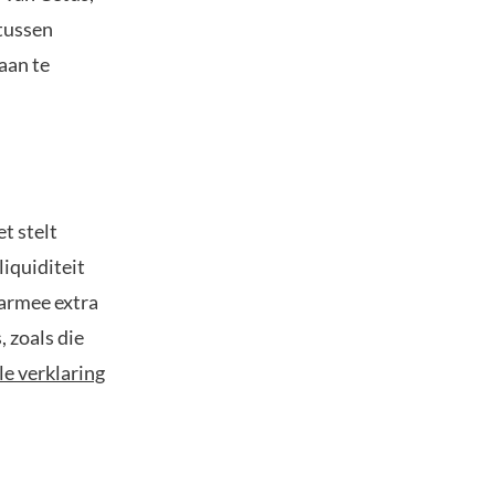
rtussen
aan te
et stelt
liquiditeit
aarmee extra
 zoals die
ële verklaring