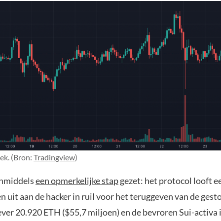
iek. (Bron:
Tradingview
)
inmiddels
een opmerkelijke stap
gezet: het protocol looft e
n uit aan de hacker in ruil voor het teruggeven van de gest
ever 20.920 ETH ($55,7 miljoen) en de bevroren Sui-activa 