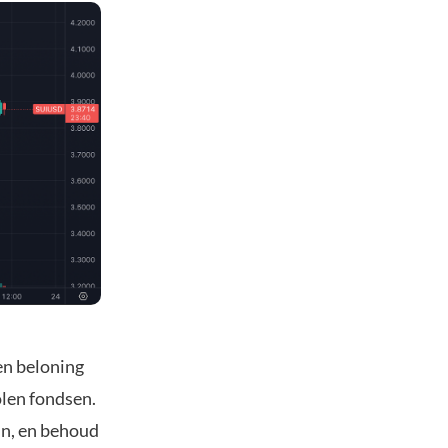
en beloning
olen fondsen.
in, en behoud