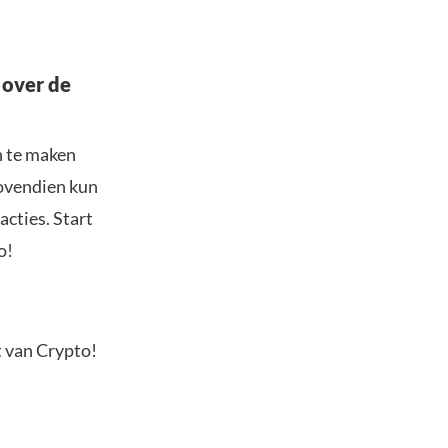
 over de
n te maken
Bovendien kun
acties. Start
o!
t van Crypto!