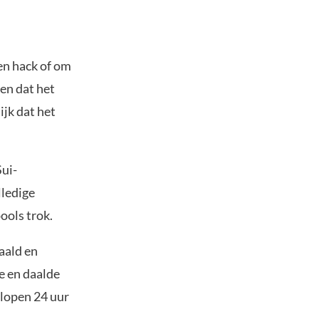
en hack of om
en dat het
ijk dat het
Sui-
ledige
ools trok.
aald en
e en daalde
elopen 24 uur