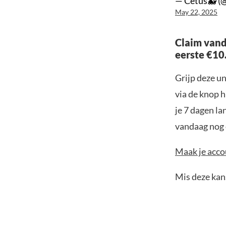
— Cetus🐳 (
May 22, 2025
Claim vand
eerste €10
Grijp deze u
via de knop h
je 7 dagen la
vandaag nog e
Maak je accou
Mis deze kans