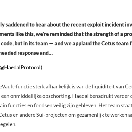
y saddened to hear about the recent exploit incident in
ents like this, we’re reminded that the strength of a pro
ts code, but in its team — and we applaud the Cetus team f
r-headed response and…
(@HaedalProtocol)
ault-functie sterk afhankelijk is van de liquiditeit van C
 een onmiddellijke opschorting. Haedal benadrukt verder d
in functies en fondsen veilig zijn gebleven. Het team staa
Cetus en andere Sui-projecten om gezamenlijk te werken a
egelen.