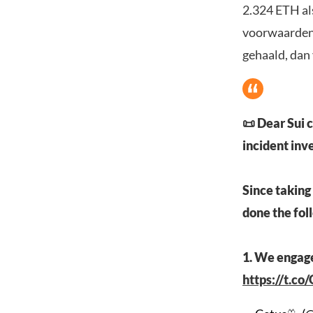
2.324 ETH als
voorwaarden 
gehaald, dan 
📜 Dear Sui 
incident inv
Since taking
done the fol
1. We engage
https://t.