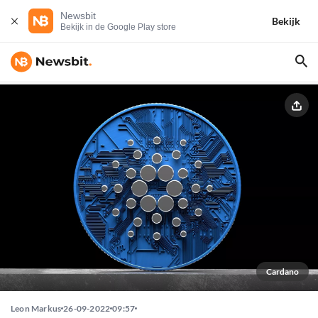
Newsbit
Bekijk
Bekijk in de Google Play store
Cardano
Leon Markus
26-09-2022
09:57