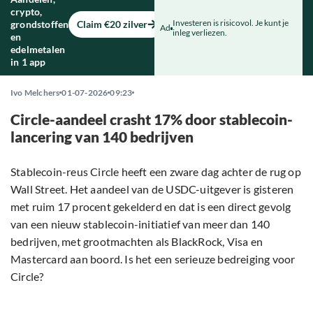
crypto,
Investeren is risicovol. Je kunt je
grondstoffen
Claim €20 zilver
Ad
inleg verliezen.
en
edelmetalen
in 1 app
Ivo Melchers
01-07-2026
09:23
Circle-aandeel crasht 17% door stablecoin-
lancering van 140 bedrijven
Stablecoin-reus Circle heeft een zware dag achter de rug op
Wall Street. Het aandeel van de USDC-uitgever is gisteren
met ruim 17 procent gekelderd en dat is een direct gevolg
van een nieuw stablecoin-initiatief van meer dan 140
bedrijven, met grootmachten als BlackRock, Visa en
Mastercard aan boord. Is het een serieuze bedreiging voor
Circle?