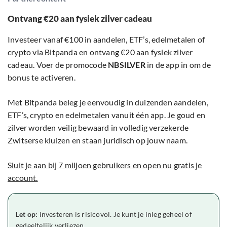
Ontvang €20 aan fysiek zilver cadeau
Investeer vanaf €100 in aandelen, ETF’s, edelmetalen of
crypto via Bitpanda en ontvang €20 aan fysiek zilver
cadeau. Voer de promocode
NBSILVER
in de app in om de
bonus te activeren.
Met Bitpanda beleg je eenvoudig in duizenden aandelen,
ETF’s, crypto en edelmetalen vanuit één app. Je goud en
zilver worden veilig bewaard in volledig verzekerde
Zwitserse kluizen en staan juridisch op jouw naam.
Sluit je aan bij 7 miljoen gebruikers en open nu gratis je
account.
Let op:
investeren is risicovol. Je kunt je inleg geheel of
gedeeltelijk verliezen