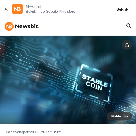
Newsbit
Bekijk
Bekijk in de Google Play store
Stablecoin
Hidde Scheper
28-03-2025
13:32