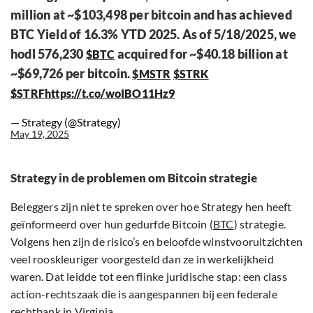
million at ~$103,498 per bitcoin and has achieved
BTC Yield of 16.3% YTD 2025. As of 5/18/2025, we
hodl 576,230
acquired for ~$40.18 billion at
$BTC
~$69,726 per bitcoin.
$MSTR
$STRK
$STRF
https://t.co/woIBO11Hz9
— Strategy (@Strategy)
May 19, 2025
Strategy in de problemen om Bitcoin strategie
Beleggers zijn niet te spreken over hoe Strategy hen heeft
geïnformeerd over hun gedurfde Bitcoin (
BTC
) strategie.
Volgens hen zijn de risico’s en beloofde winstvooruitzichten
veel rooskleuriger voorgesteld dan ze in werkelijkheid
waren. Dat leidde tot een flinke juridische stap: een class
action-rechtszaak die is aangespannen bij een federale
rechtbank in Virginia.