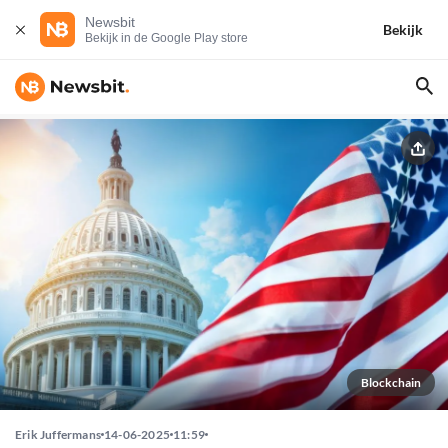
Newsbit
Bekijk
Bekijk in de Google Play store
Blockchain
Erik Juffermans
14-06-2025
11:59